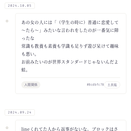
2024.10.05
あの女の人には「（学生の時に）普通に恋愛して
～たら～」みたいな言われをしたのが一番気に障
ったな
常識も教養も素養も学識も足りず遊び呆けて趣味
も悪い。
お前みたいのが世界スタンダードじゃないんだよ
蛙。
人間関係
共有
#8cdbfc78
2024.09.24
lineくれてた人から返事がないな。ブロックはさ