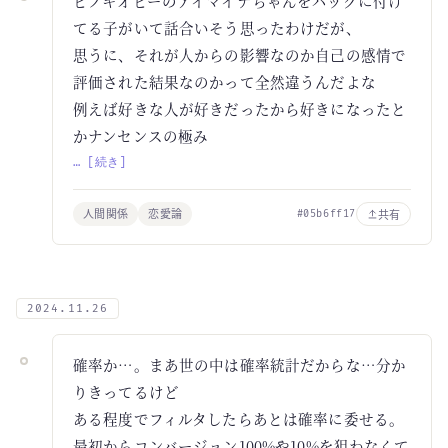
ピノキオピーのアイマイナちゃんをバッグに付け
てる子がいて話合いそう思ったわけだが、
思うに、それが人からの影響なのか自己の感情で
評価された結果なのかって全然違うんだよな
例えば好きな人が好きだったから好きになったと
かナンセンスの極み
… [続き]
人間関係
恋愛論
共有
#05b6ff17
2024.11.26
確率か…。まあ世の中は確率統計だからな…分か
りきってるけど
ある程度でフィルタしたらあとは確率に委せる。
最初からコンバージョン100%や10%を狙わなくて