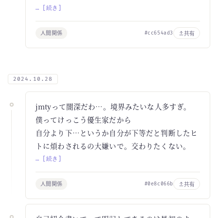
… [続き]
人間関係
共有
#cc654ad3
2024.10.28
jmtyって闇深だわ…。境界みたいな人多すぎ。
僕ってけっこう優生家だから
自分より下…というか自分が下等だと判断したヒ
トに煩わされるの大嫌いで。交わりたくない。
… [続き]
人間関係
共有
#0e8c066b