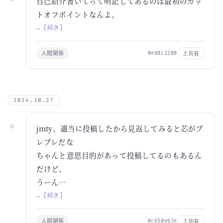
自己紹介書いてって明記してあるのは最初のカッ
トオフポイントなんよ。
… [続き]
人間関係
共有
#ed8c2208
2024.10.27
jmty、適当に投稿したから見返してみると芯がブ
レブレだな
ちゃんと意思目的があって投稿してるのもあるん
だけど、
うーん…
… [続き]
人間関係
共有
#c650eb34