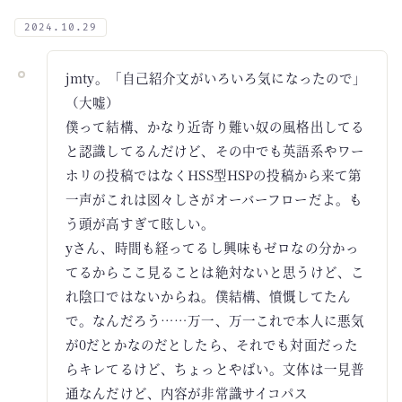
2024.10.29
jmty。「自己紹介文がいろいろ気になったので」
（大嘘）
僕って結構、かなり近寄り難い奴の風格出してる
と認識してるんだけど、その中でも英語系やワー
ホリの投稿ではなくHSS型HSPの投稿から来て第
一声がこれは図々しさがオーバーフローだよ。も
う頭が高すぎて眩しい。
yさん、時間も経ってるし興味もゼロなの分かっ
てるからここ見ることは絶対ないと思うけど、こ
れ陰口ではないからね。僕結構、憤慨してたん
で。なんだろう……万一、万一これで本人に悪気
が0だとかなのだとしたら、それでも対面だった
らキレてるけど、ちょっとやばい。文体は一見普
通なんだけど、内容が非常識サイコパス