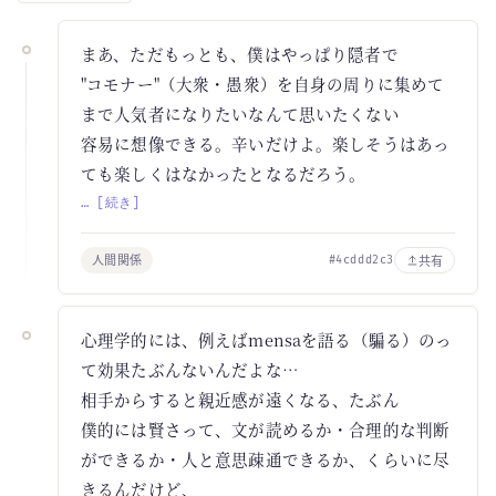
まあ、ただもっとも、僕はやっぱり隠者で
"コモナー"（大衆・愚衆）を自身の周りに集めて
まで人気者になりたいなんて思いたくない
容易に想像できる。辛いだけよ。楽しそうはあっ
ても楽しくはなかったとなるだろう。
… [続き]
人間関係
共有
#4cddd2c3
心理学的には、例えばmensaを語る（騙る）のっ
て効果たぶんないんだよな…
相手からすると親近感が遠くなる、たぶん
僕的には賢さって、文が読めるか・合理的な判断
ができるか・人と意思疎通できるか、くらいに尽
きるんだけど、