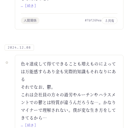
… [続き]
人間関係
共有
#7bf269ea
2024.12.08
色々達成して得てできることも増えものによって
は万能感すらあり金も実際的知識もそれなりにあ
る
それでなお、鬱。
これは会社員の方々の過労やルーチンやハラスメ
ントでの鬱とは特質が違うんだろうな…。かなり
マイナーで理解されない。僕が変な生き方をして
きてるから…
… [続き]