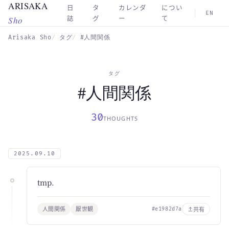
ARISAKA
Skip to main content
日
タ
カレンダ
につい
EN
Sho
誌
グ
ー
て
Arisaka Sho
タグ
#人間関係
タグ
#人間関係
30
THOUGHTS
2025.09.10
tmp.
人間関係
厭世観
共有
#e1982d7a