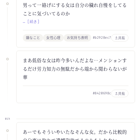
男って一絡げにする女は自分の穢れ自慢をしてる
ことに気づいてるのか
… [続き]
嫌なこと
女性心理
お気持ち表明
共有
#b2928ec7
まあ低俗な女は昨今多いんだよな…メンションす
るだけ労力知力の無駄だから端から関わらないが
華
共有
#8420698c
01h
あーでもそういやいたなそんな女。だから比較的