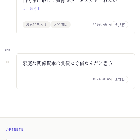
自分事に取れて遺憾砲放てるのかもしれない
… [続き]
お気持ち表明
人間関係
共有
#409746f4
02h
邪魔な関係資本は負債に等価なんだと思う
共有
#1243d1a5
PINNED