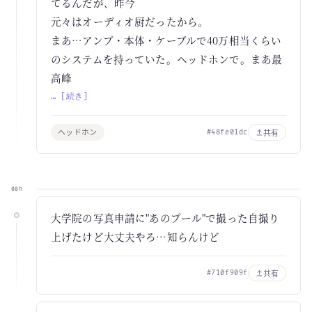
てるんだが、昨今
元々はオーディオ厨だったから。
まあ…アンプ・本体・ケーブルで40万相当くらい
のシステムを持っていた。ヘッドホンで。まあ最
高峰
… [続き]
ヘッドホン
共有
#48fe01dc
00h
大学院の写真申請に"あのプール"で撮った自撮り
上げたけど大丈夫やろ…知らんけど
共有
#710f909f