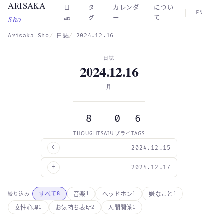
ARISAKA
Skip to main content
日
タ
カレンダ
につい
EN
Sho
誌
グ
ー
て
Arisaka Sho
日誌
2024.12.16
日誌
2024.12.16
月
8
0
6
THOUGHTS
AIリプライ
TAGS
←
2024.12.15
→
2024.12.17
すべて
音楽
ヘッドホン
嫌なこと
絞り込み
8
1
1
1
女性心理
お気持ち表明
人間関係
1
2
1