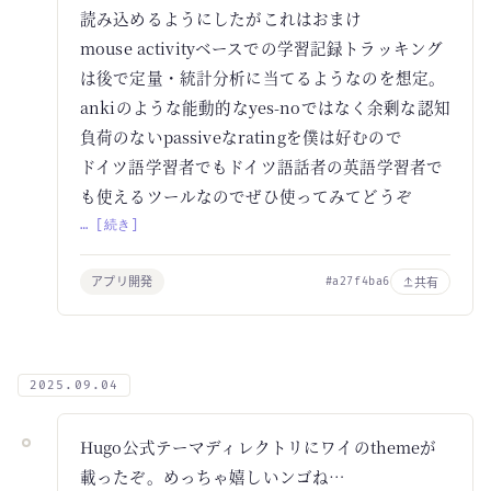
読み込めるようにしたがこれはおまけ
mouse activityベースでの学習記録トラッキング
は後で定量・統計分析に当てるようなのを想定。
ankiのような能動的なyes-noではなく余剰な認知
負荷のないpassiveなratingを僕は好むので
ドイツ語学習者でもドイツ語話者の英語学習者で
も使えるツールなのでぜひ使ってみてどうぞ
… [続き]
アプリ開発
共有
#a27f4ba6
2025.09.04
Hugo公式テーマディレクトリにワイのthemeが
載ったぞ。めっちゃ嬉しいンゴね…