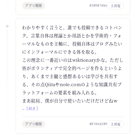
アプリ開発
共有
#30907db4
わかりやすく言うと、誰でも投稿できるコトバン
ク。言葉自体は理論とか用語とかを学術的・フォ
ーマルなものを主軸に、投稿自体はブログみたい
にインフォーマルにできる体を取る。
この理念に一番近いのはwiktionaryかな。ただし
皆がボランティアで完全的ページを作るというよ
り、あくまで主観と感想あるいは学びを共有す
る、その点Qiitaやnote.comのような知識共有プ
ラットフォームの要素を組み入れる。
まあ結局、僕が自分で使いたいだけだけどねｗ
… [続き]
アプリ開発
共有
#87deb289