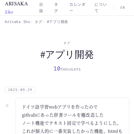
ARISAKA
Skip to main content
日
タ
カレンダ
につい
EN
Sho
誌
グ
ー
て
Arisaka Sho
タグ
#アプリ開発
タグ
#アプリ開発
10
THOUGHTS
2025.09.29
ドイツ語学習webアプリを作ったので
githubにあった辞書ツールを魔改造した
ノート機能でテキスト固定で学べるようにした。
これが個人的に一番実装したかった機能。htmlも