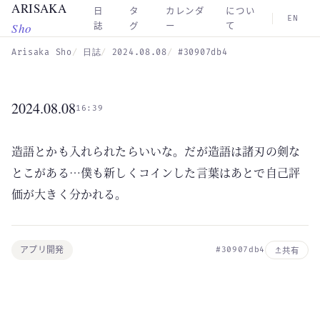
ARISAKA
Skip to main content
日
タ
カレンダ
につい
EN
Sho
誌
グ
ー
て
Arisaka Sho
日誌
2024.08.08
#30907db4
2024.08.08
16:39
造語とかも入れられたらいいな。だが造語は諸刃の剣な
とこがある…僕も新しくコインした言葉はあとで自己評
価が大きく分かれる。
アプリ開発
#30907db4
共有