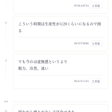
共有
#3dead55a
こういう時期は生産性が1/20くらいになるので困
る
共有
#afdfb00e
でも今のは虚無感というより
脱力、冷然、迷い
共有
#ea76c3e4
21h
寝ながら憤りが少し言語化できた