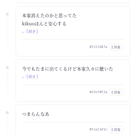
本家消えたのかと思ってた
kikuoほんと安心する
… [続き]
共有
#5111607a
今でもたまに出てくるけど本家久々に聴いた
… [続き]
共有
#454f0f2a
つまらんなあ
共有
#fca23d1c