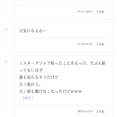
共有
#72c1abec
元気になるわー
共有
#c5b9ac0c
ミスターデジャブ貼ったことあるっけ。たぶん貼
ってないはず
誰も知らなそうだけど
天ノ弱の人。
天ノ弱も聴けなくなったけどｗｗｗ
… [続き]
共有
#07b1e354