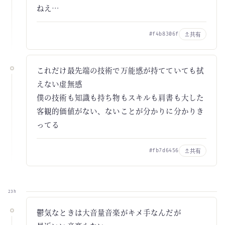
ねえ…
共有
#f4b8306f
これだけ最先端の技術で万能感が持てていても拭
えない虚無感
僕の技術も知識も持ち物もスキルも肩書も大した
客観的価値がない、ないことが分かりに分かりき
ってる
共有
#fb7d6456
23h
鬱気なときは大音量音楽がキメ手なんだが