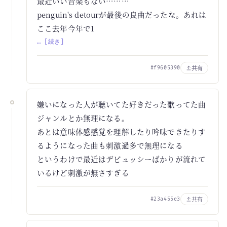
最近いい音楽もない………
penguin's detourが最後の良曲だったな。あれは
ここ去年今年で1
… [続き]
共有
#f9605390
嫌いになった人が聴いてた好きだった歌ってた曲
ジャンルとか無理になる。
あとは意味体感感覚を理解したり吟味できたりす
るようになった曲も刺激過多で無理になる
というわけで最近はデビュッシーばかりが流れて
いるけど刺激が無さすぎる
共有
#23a455e3