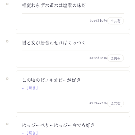
相変わらず水道水は塩素の味だ
共有
#ce431c94
男と女が居合わせればくっつく
共有
#a6cd2e16
この頃のピノキオピーが好き
… [続き]
共有
#93944276
はっぴーべりーはっぴー今でも好き
… [続き]