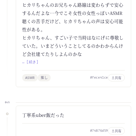
ヒカリちゃんのお兄ちゃん路線は変わらずで安心
するんだよな…今でこそ女性の女性っぽいASMR
聴くの苦手だけど、ヒカリちゃんの声は安心可能
性がある。
ヒカリちゃん、すごい子で当時はなにげに尊敬し
ていた。いまどういうことしてるのかわからんけ
ど会社建てたりしよんのかな
… [続き]
ASMR
推し
共有
#fece41ce
04h
丁寧系uber飯だった
共有
#74876d59