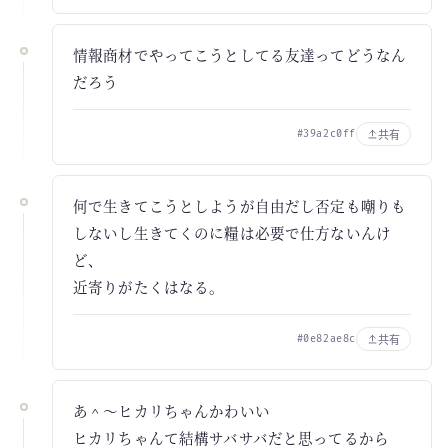
情報商材でやってこうとしてる友達ってどうなん
だろう
共有
#39a2c0ff
何で生きてこうとしようが自由だし否定も嘲りも
しないし生きてくのに糧は必要で仕方ないんけ
ど、
近寄りがたくはなる。
共有
#0e82ae8c
あ＾～ヒカリちゃんかわいい
ヒカリちゃんて結構サバサバだと思ってるから