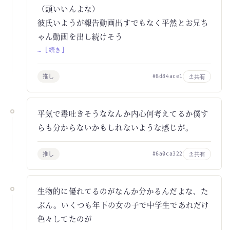
（頭いいんよな）
彼氏いようが報告動画出すでもなく平然とお兄ち
ゃん動画を出し続けそう
… [続き]
推し
共有
#8d84ace1
平気で毒吐きそうななんか内心何考えてるか僕す
らも分からないかもしれないような感じが。
推し
共有
#6a0ca322
生物的に優れてるのがなんか分かるんだよな、た
ぶん。いくつも年下の女の子で中学生であれだけ
色々してたのが