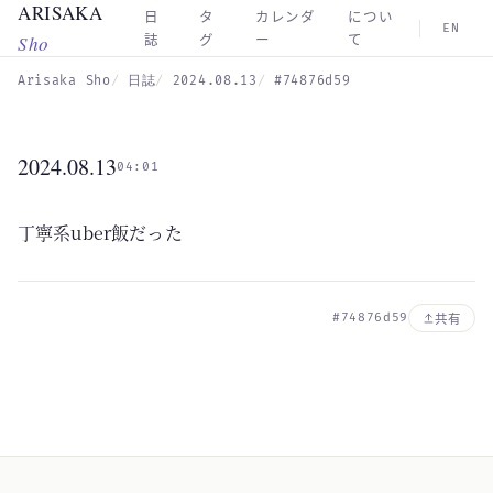
ARISAKA
Skip to main content
日
タ
カレンダ
につい
EN
Sho
誌
グ
ー
て
Arisaka Sho
日誌
2024.08.13
#74876d59
2024.08.13
04:01
丁寧系uber飯だった
#74876d59
共有