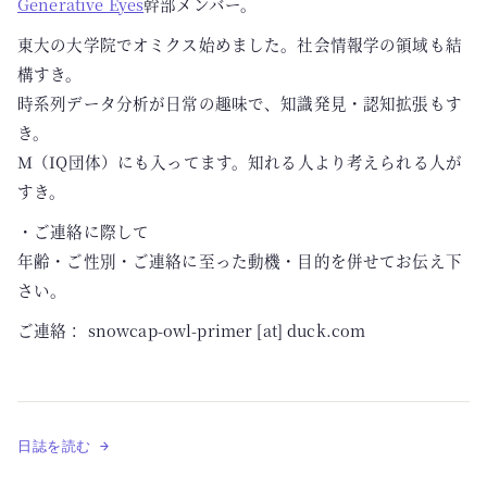
Generative Eyes
幹部メンバー。
東大の大学院でオミクス始めました。社会情報学の領域も結
構すき。
時系列データ分析が日常の趣味で、知識発見・認知拡張もす
き。
M（IQ団体）にも入ってます。知れる人より考えられる人が
すき。
・ご連絡に際して
年齢・ご性別・ご連絡に至った動機・目的を併せてお伝え下
さい。
ご連絡： snowcap-owl-primer [at] duck.com
日誌を読む →