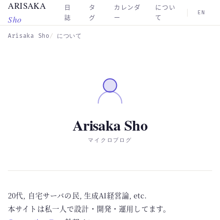
ARISAKA
Skip to main content
日
タ
カレンダ
につい
EN
Sho
誌
グ
ー
て
Arisaka Sho
について
Arisaka Sho
マイクロブログ
20代, 自宅サーバの民, 生成AI経営論, etc.
本サイトは私一人で設計・開発・運用してます。