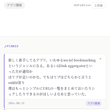
アプリ開発
#dfe014e4
共有
PINNED
↗
新しく着手してるアプリ。いわゆるsocial bookmarking
というジャンルになる。あるいはlink aggregatorとい
った方が適切か
はてブが近いのかな。でもはてブはどちらかと言うと
reddit寄り
僕はもっとシンプルにURLの一覧をまとめておいたりシ
ェアしたりできるのがほしいよなあと思っていた。
アプリ開発
2024.08.13