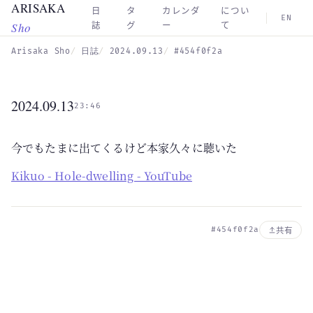
ARISAKA
Skip to main content
日
タ
カレンダ
につい
EN
Sho
誌
グ
ー
て
Arisaka Sho
日誌
2024.09.13
#454f0f2a
2024.09.13
23:46
今でもたまに出てくるけど本家久々に聴いた
Kikuo - Hole-dwelling - YouTube
#454f0f2a
共有