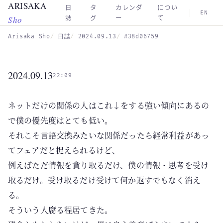
ARISAKA
Skip to main content
日
タ
カレンダ
につい
EN
Sho
誌
グ
ー
て
Arisaka Sho
日誌
2024.09.13
#38d06759
2024.09.13
22:09
ネットだけの関係の人はこれ↓をする強い傾向にあるの
で僕の優先度はとても低い。
それこそ言語交換みたいな関係だったら経常利益があっ
てフェアだと捉えられるけど、
例えばただ情報を貪り取るだけ、僕の情報・思考を受け
取るだけ。受け取るだけ受けて何か返すでもなく消え
る。
そういう人腐る程居てきた。