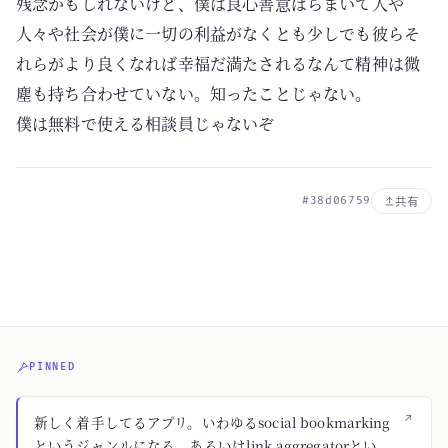
残念かもしれないけど、僕は良心善意ばらまいて人や
人々や社会が僕に一切の利益がなくとも少しでも彼らそ
れらがより良くなれば幸福だ満たされるなんて精神は微
塵も持ち合わせていない。知ったことじゃない。
僕は無料で使える相談員じゃないぞ
#38d06759
共有
PINNED
↗
新しく着手してるアプリ。いわゆるsocial bookmarking
というジャンルになる。あるいはlink aggregatorとい