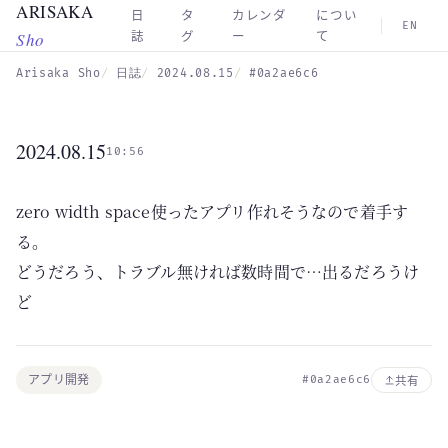
ARISAKA
Skip to main content
日
タ
カレンダ
につい
EN
Sho
誌
グ
ー
て
Arisaka Sho
日誌
2024.08.15
#0a2ae6c6
2024.08.15
10:56
zero width space使ったアプリ作れそうなので着手す
る。
どうだろう、トラブル無ければ数時間で…出るだろうけ
ど
アプリ開発
#0a2ae6c6
共有