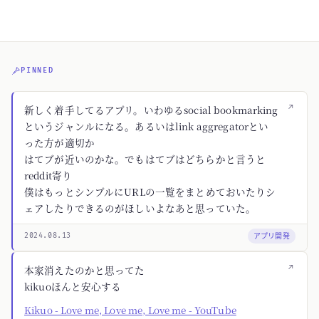
PINNED
↗
新しく着手してるアプリ。いわゆるsocial bookmarking
というジャンルになる。あるいはlink aggregatorとい
った方が適切か
はてブが近いのかな。でもはてブはどちらかと言うと
reddit寄り
僕はもっとシンプルにURLの一覧をまとめておいたりシ
ェアしたりできるのがほしいよなあと思っていた。
アプリ開発
2024.08.13
↗
本家消えたのかと思ってた
kikuoほんと安心する
Kikuo - Love me, Love me, Love me - YouTube