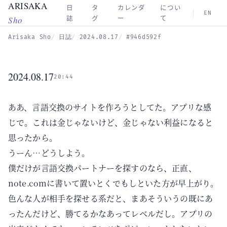
ARISAKA
Skip to main content
日
タ
カレンダ
につい
EN
Sho
誌
グ
ー
て
Arisaka Sho
日誌
2024.08.17
#946d592f
2024.08.17
20:44
ああ、言語交換のサイトを作ろうとしてた。アプリな感
じで。これは金じゃないけど、金じゃない利益になると
思ったから。
うーん…どうしよう。
僕だけが言語交換パートナーを探すのなら、正直、
note.comに書いて置いとくでもしといた方が早上がり。
色んな人が相手を探せる系だと、まあそういうの既にあ
ったんだけど、勝てるかなあってレベルだし。アプリの