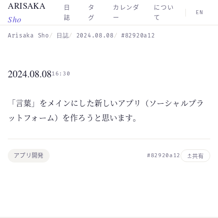
ARISAKA
Skip to main content
日
タ
カレンダ
につい
EN
Sho
誌
グ
ー
て
Arisaka Sho
日誌
2024.08.08
#82920a12
2024.08.08
16:30
「言葉」をメインにした新しいアプリ（ソーシャルプラ
ットフォーム）を作ろうと思います。
アプリ開発
#82920a12
共有