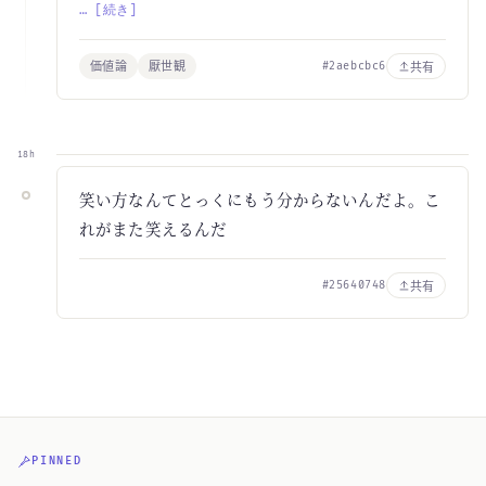
… [続き]
価値論
厭世観
共有
#2aebcbc6
18h
笑い方なんてとっくにもう分からないんだよ。こ
れがまた笑えるんだ
共有
#25640748
PINNED