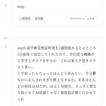
tmp.
人間関係
厭世観
共有
#e1982d7a
14h
oujが退学願受理証明書を2週間掛かるとのところ
5日前後で返信してくれたので、学位授与機構の
工学学士タスクをやるわ…これは東大予習タスク
より重い。
工学取ったらちょっとほんとう休みたい。半分鬱
なのに走らされすぎて燃え尽きるわ。まあほとん
どの原因はAIだが。ほんとAI疲労。さっさと賞な
り取らせてAI奴隷じゃなく制度設計側に行かせて
くれ