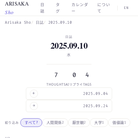
ARISAKA
Skip to main content
日
タ
カレンダ
につい
EN
Sho
誌
グ
ー
て
Arisaka Sho
日誌
2025.09.10
日誌
2025.09.10
水
7
0
4
THOUGHTS
AIリプライ
TAGS
←
2025.09.04
→
2025.09.24
すべて
人間関係
厭世観
大学
価値論
絞り込み
7
2
2
1
1