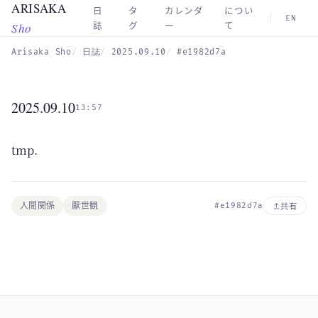
ARISAKA
Skip to main content
日
タ
カレンダ
につい
EN
Sho
誌
グ
ー
て
Arisaka Sho
日誌
2025.09.10
#e1982d7a
2025.09.10
13:57
tmp.
人間関係
厭世観
#e1982d7a
共有