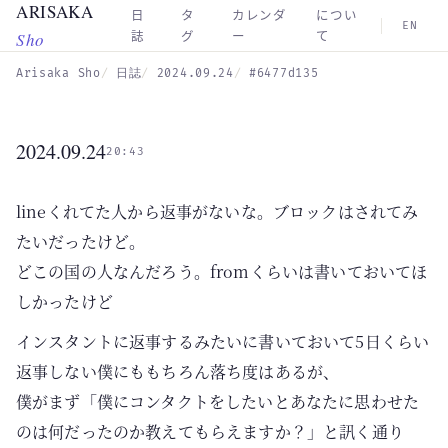
ARISAKA
Skip to main content
日
タ
カレンダ
につい
EN
Sho
誌
グ
ー
て
Arisaka Sho
日誌
2024.09.24
#6477d135
2024.09.24
20:43
lineくれてた人から返事がないな。ブロックはされてみ
たいだったけど。
どこの国の人なんだろう。fromくらいは書いておいてほ
しかったけど
インスタントに返事するみたいに書いておいて5日くらい
返事しない僕にももちろん落ち度はあるが、
僕がまず「僕にコンタクトをしたいとあなたに思わせた
のは何だったのか教えてもらえますか？」と訊く通り