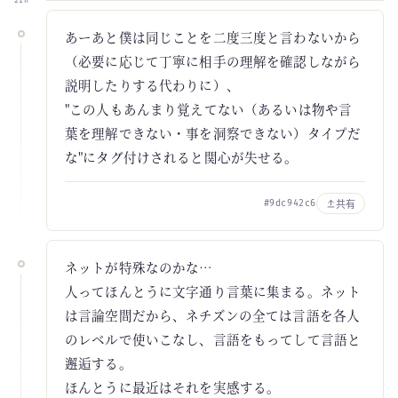
21h
あーあと僕は同じことを二度三度と言わないから
（必要に応じて丁寧に相手の理解を確認しながら
説明したりする代わりに）、
"この人もあんまり覚えてない（あるいは物や言
葉を理解できない・事を洞察できない）タイプだ
な"にタグ付けされると関心が失せる。
共有
#9dc942c6
ネットが特殊なのかな…
人ってほんとうに文字通り言葉に集まる。ネット
は言論空間だから、ネチズンの全ては言語を各人
のレベルで使いこなし、言語をもってして言語と
邂逅する。
ほんとうに最近はそれを実感する。