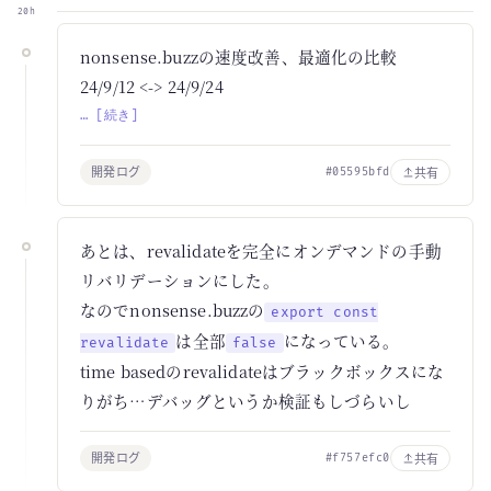
20h
nonsense.buzzの速度改善、最適化の比較
24/9/12 <-> 24/9/24
… [続き]
開発ログ
共有
#05595bfd
あとは、revalidateを完全にオンデマンドの手動
リバリデーションにした。
なのでnonsense.buzzの
export const
は全部
になっている。
revalidate
false
time basedのrevalidateはブラックボックスにな
りがち…デバッグというか検証もしづらいし
開発ログ
共有
#f757efc0