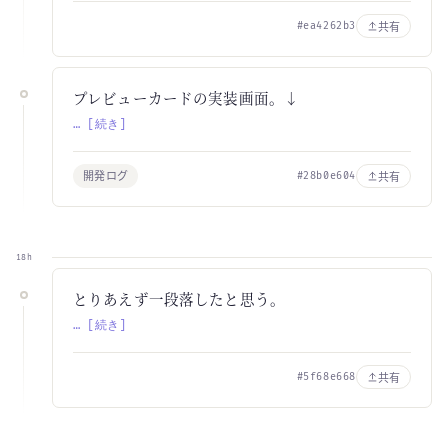
共有
#ea4262b3
プレビューカードの実装画面。↓
… [続き]
開発ログ
共有
#28b0e604
18h
とりあえず一段落したと思う。
… [続き]
共有
#5f68e668