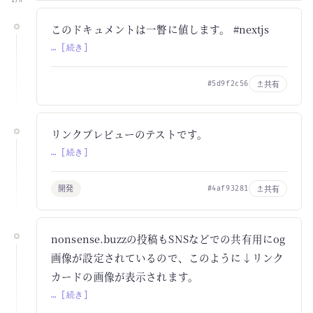
17h
このドキュメントは一瞥に値します。 #nextjs
… [続き]
共有
#5d9f2c56
リンクプレビューのテストです。
… [続き]
開発
共有
#4af93281
nonsense.buzzの投稿もSNSなどでの共有用にog
画像が設定されているので、このように↓リンク
カードの画像が表示されます。
… [続き]