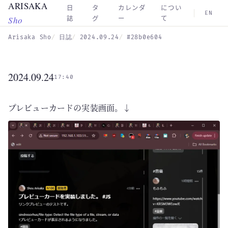
ARISAKA
Skip to main content
日
タ
カレンダ
につい
EN
Sho
誌
グ
ー
て
Arisaka Sho
日誌
2024.09.24
#28b0e604
2024.09.24
17:40
プレビューカードの実装画面。↓