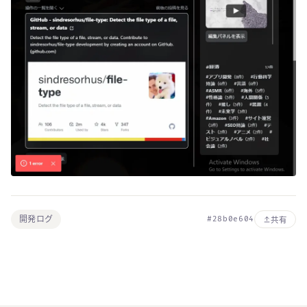
開発ログ
#28b0e604
共有