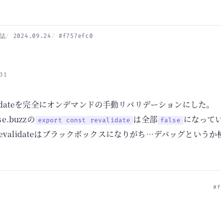
誌
2024.09.24
#f757efc0
31
lidateを完全にオンデマンドの手動リバリデーションにした。
e.buzzの
は全部
になって
export const revalidate
false
edのrevalidateはブラックボックスになりがち…デバッグとい
#f