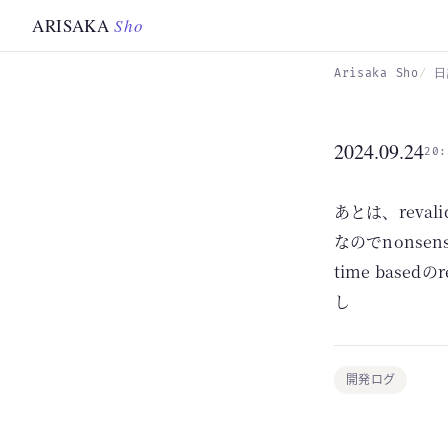
Skip to main content
ARISAKA
Sho
Arisaka Sho
日
2024.09.24
20:
あとは、reva
なのでnonsens
time bas
し
開発ログ