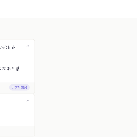
↗
はlink
よなあと思
アプリ開発
↗