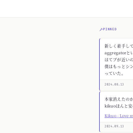
PINNED
新しく着手してる
aggregato
はてブが近いの
僕はもっとシ
っていた。
2024.08.13
本家消えたの
kikuoほんと
Kikuo - Love 
2024.09.13