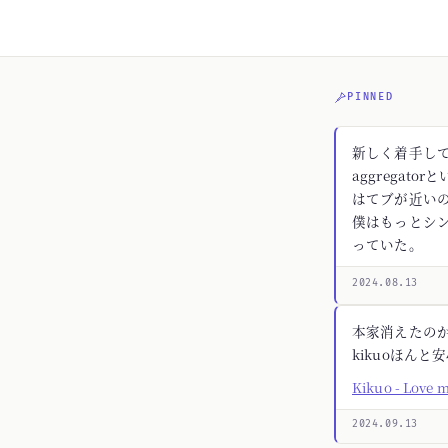
PINNED
新しく着手してる
aggregato
はてブが近いの
僕はもっとシ
っていた。
2024.08.13
本家消えたの
kikuoほんと
Kikuo - Love 
2024.09.13