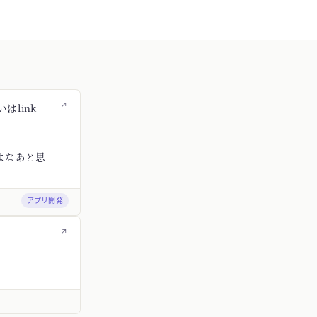
↗
はlink
よなあと思
アプリ開発
↗