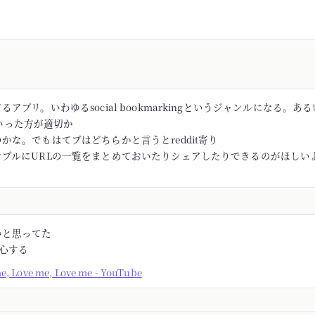
アプリ。いわゆるsocial bookmarkingというジャンルになる。あるい
rといった方が適切か
かな。でもはてブはどちらかと言うとreddit寄り
ンプルにURLの一覧をまとめておいたりシェアしたりできるのがほしい
かと思ってた
安心する
me, Love me, Love me - YouTube