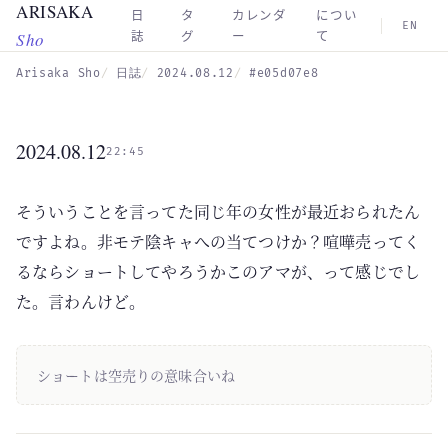
ARISAKA
Skip to main content
日
タ
カレンダ
につい
EN
Sho
誌
グ
ー
て
Arisaka Sho
日誌
2024.08.12
#e05d07e8
2024.08.12
22:45
そういうことを言ってた同じ年の女性が最近おられたん
ですよね。非モテ陰キャへの当てつけか？喧嘩売ってく
るならショートしてやろうかこのアマが、って感じでし
た。言わんけど。
ショートは空売りの意味合いね