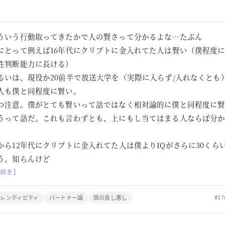
ういう行動取ってきたかで人の賢さって分かるよな…たぶん
にとって例えば16年代にクリプトに金入れてた人は賢い（僕程度
性判断能力に長ける）
るいは、現役か20前半で放送大学を（実際に入らず/入れなくとも
人も僕と同程度に賢い。
つ注意。僕がとても賢いって話ではなく相対論的に僕と同程度に
うって話だ。これも言わずとも、上にもし当てはまる人ならば分
。
から12年代にクリプトに金入れてた人は僕よりIQがさらに30くら
う。知らんけど
[続き]
セレンディピティ
パートナー論
頭の良し悪し
#17