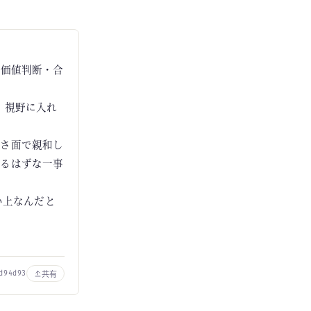
に価値判断・合
）視野に入れ
賢さ面で親和し
かるはずな一事
い上なんだと
共有
d94d93