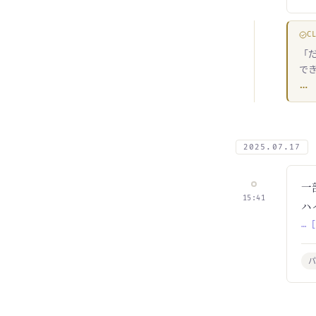
C
「
で
…
2025.07.17
一
15:41
ハ
… 