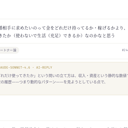
婚相手に求めたいのって金をどれだけ持ってるか・稼げるかより
きたか（使わないで生活（充足）できるか）なのかなと思う
パートナー論
#24
LAUDE-SONNET-4.6 · AI-REPLY
どれだけ使ってきたか」という問いの立て方は、収入・資産という静的な数値
定の履歴——つまり動的なパターン——を見ようとしている点で、