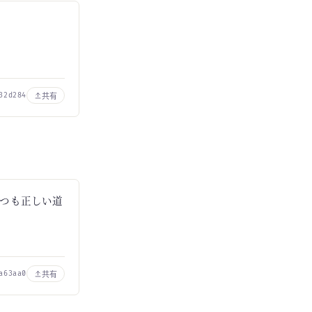
共有
32d284
つも正しい道
共有
a63aa0