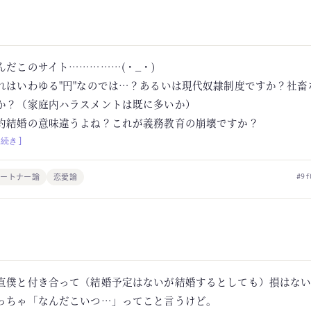
んだこのサイト……………(・_・)
れはいわゆる"円"なのでは…？あるいは現代奴隷制度ですか？社畜
か？（家庭内ハラスメントは既に多いか）
約結婚の意味違うよね？これが義務教育の崩壊ですか？
[続き]
パートナー論
恋愛論
#9f
直僕と付き合って（結婚予定はないが結婚するとしても）損はな
っちゃ「なんだこいつ…」ってこと言うけど。