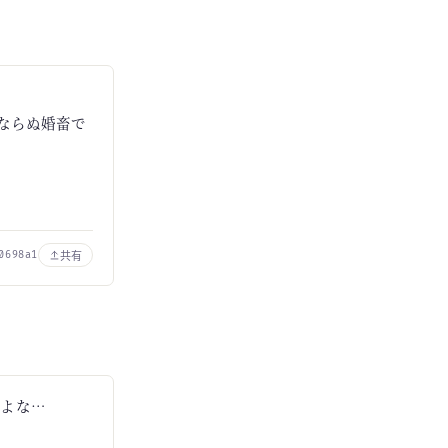
ならぬ婚畜で
共有
0698a1
いよな…