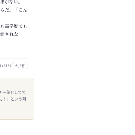
味がない。
からだ。「こん
でも高学歴でも
評価されな
共有
8e7276
ナー論としてで
に！」という叫