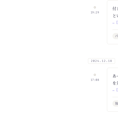
付
19:29
と
… 
2024.12.18
あ
17:08
を
… 