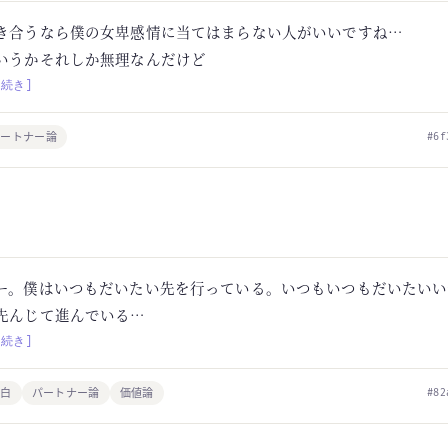
き合うなら僕の女卑感情に当てはまらない人がいいですね…
いうかそれしか無理なんだけど
[続き]
パートナー論
#6f
ー。僕はいつもだいたい先を行っている。いつもいつもだいたいい
先んじて進んでいる…
[続き]
独白
パートナー論
価値論
#82