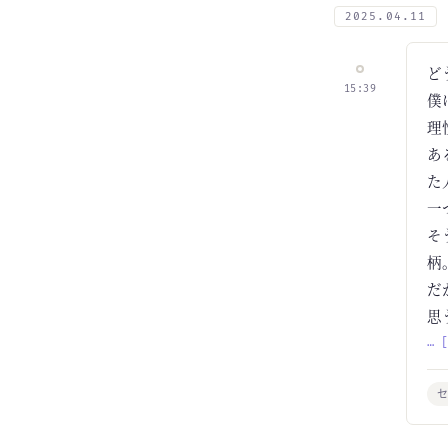
2025.04.11
ど
15:39
僕
理
あ
た
一
そ
柄
だ
思
… 