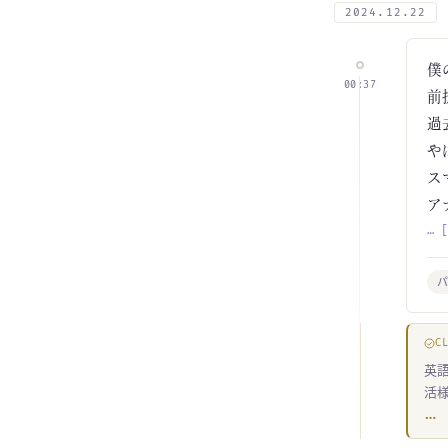
2024.12.22
僕
00:37
前
過
や
ス
ア
… 
C
英
活
…