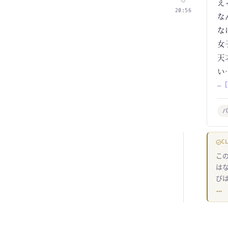
え
20:56
な
な
女
天
い
… 
C
こ
は
び
…