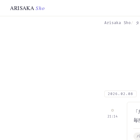
Skip to main content
ARISAKA
Sho
Arisaka Sho
タ
2026.02.08
「
21:14
毎