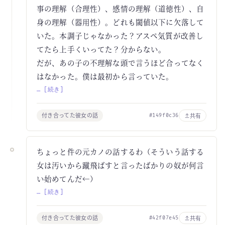
事の理解（合理性）、感情の理解（道徳性）、自
身の理解（器用性）。どれも閾値以下に欠落して
いた。本調子じゃなかった？アスペ気質が改善し
てたら上手くいってた？分からない。
だが、あの子の不理解な頭で言うほど合ってなく
はなかった。僕は最初から言っていた。
… [続き]
付き合ってた彼女の話
共有
#149f0c36
ちょっと件の元カノの話するわ（そういう話する
女は汚いから蹴飛ばすと言ったばかりの奴が何言
い始めてんだ←）
… [続き]
付き合ってた彼女の話
共有
#42f07e45