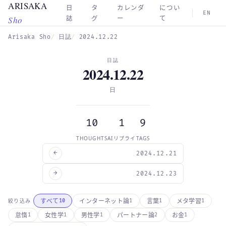
ARISAKA
Skip to main content
日
タ
カレンダ
につい
EN
Sho
誌
グ
ー
て
Arisaka Sho
日誌
2024.12.22
日誌
2024.12.22
日
10
1
9
THOUGHTS
AIリプライ
TAGS
←
2024.12.21
→
2024.12.23
すべて
インターネット論
言葉
メタ学習
絞り込み
10
1
1
1
怠惰
女性学
男性学
パートナー論
お金
1
1
1
2
1