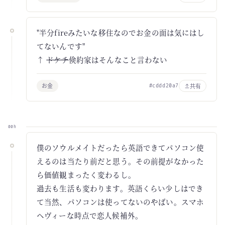
"半分fireみたいな移住なのでお金の面は気にはし
てないんです"
↑
ドケチ
倹約家はそんなこと言わない
お金
共有
#cddd20a7
00h
僕のソウルメイトだったら英語できてパソコン使
えるのは当たり前だと思う。その前提がなかった
ら価値観まったく変わるし。
過去も生活も変わります。英語くらい少しはでき
て当然、パソコンは使ってないのやばい。スマホ
ヘヴィーな時点で恋人候補外。