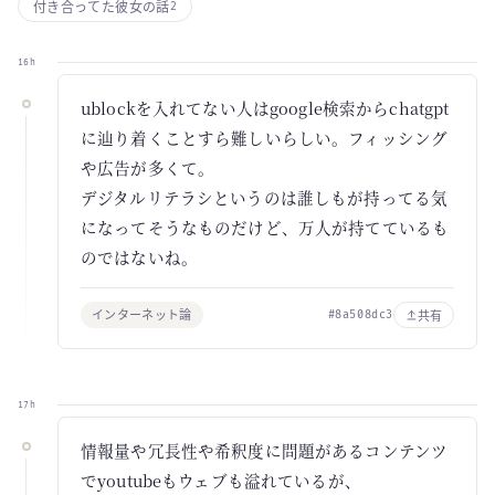
付き合ってた彼女の話
2
16h
ublockを入れてない人はgoogle検索からchatgpt
に辿り着くことすら難しいらしい。フィッシング
や広告が多くて。
デジタルリテラシというのは誰しもが持ってる気
になってそうなものだけど、万人が持てているも
のではないね。
インターネット論
共有
#8a508dc3
17h
情報量や冗長性や希釈度に問題があるコンテンツ
でyoutubeもウェブも溢れているが、