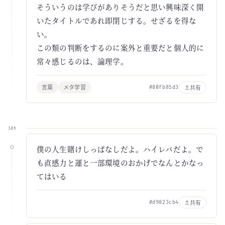
そういうのは学びがありそうだと思い興味深く開
いたタイトルであれ即閉じする。せざるを得な
い。
この類の判断をするのに案外と重要だと個人的に
常々感じるのは、論理学。
言葉
メタ学習
共有
#80fb85d3
18h
僕の人生賭けしっぱなしだよ。ハイレバだよ。で
も直感力と運と一部環境のおかげでなんとかなっ
てはいる
共有
#d9823cb4