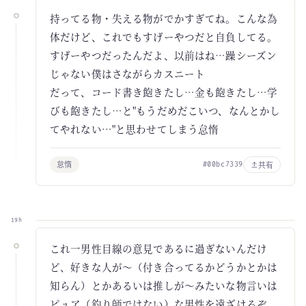
持ってる物・失える物がでかすぎてね。こんな為
体だけど、これでもすげーやつだと自負してる。
すげーやつだったんだよ、以前はね…躁シーズン
じゃない僕はさながらカスニート
だって、コード書き飽きたし…金も飽きたし…学
びも飽きたし…と"もうだめだこいつ、なんとかし
てやれない…"と思わせてしまう怠惰
怠惰
共有
#00bc7339
19h
これ一男性目線の意見であるに過ぎないんだけ
ど、好きな人が～（付き合ってるかどうかとかは
知らん）とかあるいは推しが～みたいな物言いは
ピュア（釣り師ではない）な男性を遠ざけるぞ。