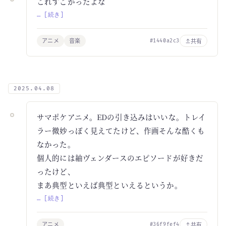
これすごかったよな
… [続き]
アニメ
音楽
共有
#1440a2c3
2025.04.08
サマポケアニメ。EDの引き込みはいいな。トレイ
ラー微妙っぽく見えてたけど、作画そんな酷くも
なかった。
個人的には紬ヴェンダースのエピソードが好きだ
ったけど、
まあ典型といえば典型といえるというか。
… [続き]
アニメ
共有
#36f9fef4