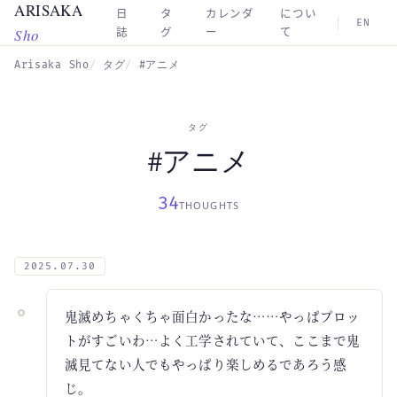
ARISAKA
Skip to main content
日
タ
カレンダ
につい
EN
Sho
誌
グ
ー
て
Arisaka Sho
タグ
#アニメ
タグ
#アニメ
34
THOUGHTS
2025.07.30
鬼滅めちゃくちゃ面白かったな……やっぱプロッ
トがすごいわ…よく工学されていて、ここまで鬼
滅見てない人でもやっぱり楽しめるであろう感
じ。