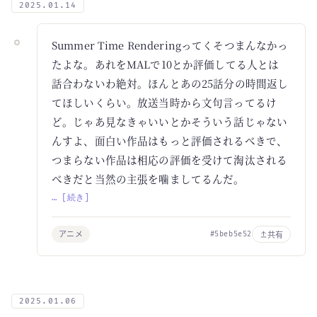
2025.01.14
Summer Time Renderingってくそつまんなかっ
たよな。あれをMALで10とか評価してる人とは
話合わないわ絶対。ほんとあの25話分の時間返し
てほしいくらい。放送当時から文句言ってるけ
ど。じゃあ見なきゃいいとかそういう話じゃない
んすよ、面白い作品はもっと評価されるべきで、
つまらない作品は相応の評価を受けて淘汰される
べきだと当然の主張を噛ましてるんだ。
… [続き]
アニメ
共有
#5beb5e52
2025.01.06