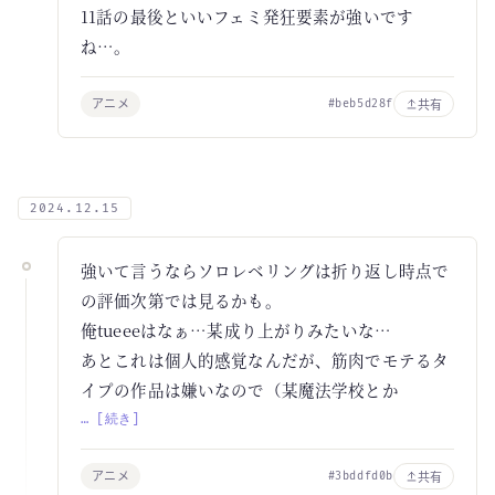
11話の最後といいフェミ発狂要素が強いです
ね…。
アニメ
共有
#beb5d28f
2024.12.15
強いて言うならソロレベリングは折り返し時点で
の評価次第では見るかも。
俺tueeeはなぁ…某成り上がりみたいな…
あとこれは個人的感覚なんだが、筋肉でモテるタ
イプの作品は嫌いなので（某魔法学校とか
… [続き]
アニメ
共有
#3bddfd0b