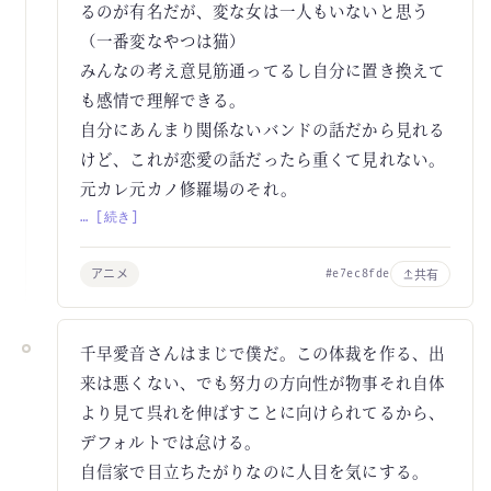
るのが有名だが、変な女は一人もいないと思う
（一番変なやつは猫）
みんなの考え意見筋通ってるし自分に置き換えて
も感情で理解できる。
自分にあんまり関係ないバンドの話だから見れる
けど、これが恋愛の話だったら重くて見れない。
元カレ元カノ修羅場のそれ。
… [続き]
アニメ
共有
#e7ec8fde
千早愛音さんはまじで僕だ。この体裁を作る、出
来は悪くない、でも努力の方向性が物事それ自体
より見て呉れを伸ばすことに向けられてるから、
デフォルトでは怠ける。
自信家で目立ちたがりなのに人目を気にする。