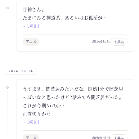
甘神さん。
たまにみる神道系、あるいはお狐系が…
… [続き]
アニメ
共有
#51463c2c
2024.10.06
うずまき、闇芝居みたいだな。開始1分で闇芝居
っぽいなと思ったけど2話みても闇芝居だった。
これが今期No3か…
正直切りかな
… [続き]
アニメ
共有
#09ebc6c9