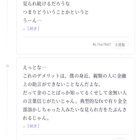
見られ続けるだろうな
つまりどういうことかというと
うーん…
… [続き]
共有
#c74a7b67
えっとな…
これのデメリットは、僕の身近、親類の人に金融
上の助言ができないことなんだよな。
だって金のことばっか知ってるくせして金無い人
の言葉信じがたいじゃん。典型的なfxで有り金全
部溶かしちゃった人みたいな見られ方をたぶんさ
れるじゃん。
… [続き]