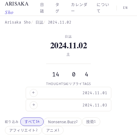
ARISAKA
Skip to main content
日
タ
カレンダ
につい
EN
Sho
誌
グ
ー
て
Arisaka Sho
日誌
2024.11.02
日誌
2024.11.02
土
14
0
4
THOUGHTS
AIリプライ
TAGS
←
2024.11.01
→
2024.11.03
Nonsense.Buzz
すべて
技術
絞り込み
14
2
1
アフィリエイト
アニメ
2
1