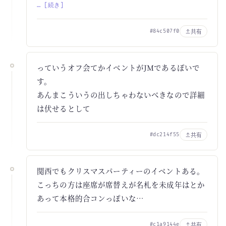
… [続き]
共有
#84c507f0
っていうオフ会てかイベントがJMであるぽいで
す。
あんまこういうの出しちゃわないべきなので詳細
は伏せるとして
共有
#dc214f55
関西でもクリスマスパーティーのイベントある。
こっちの方は座席が席替えが名札を未成年はとか
あって本格的合コンっぽいな…
共有
#c1a9144e