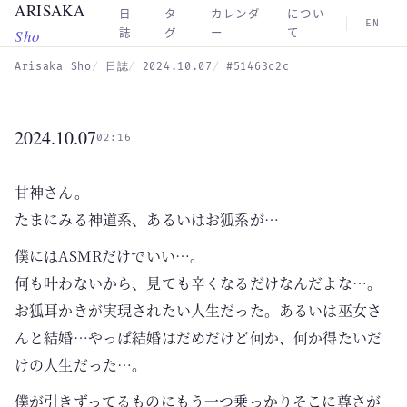
ARISAKA
Skip to main content
日
タ
カレンダ
につい
EN
Sho
誌
グ
ー
て
Arisaka Sho
日誌
2024.10.07
#51463c2c
2024.10.07
02:16
甘神さん。
たまにみる神道系、あるいはお狐系が…
僕にはASMRだけでいい…。
何も叶わないから、見ても辛くなるだけなんだよな…。
お狐耳かきが実現されたい人生だった。あるいは巫女さ
んと結婚…やっぱ結婚はだめだけど何か、何か得たいだ
けの人生だった…。
僕が引きずってるものにもう一つ乗っかりそこに尊さが