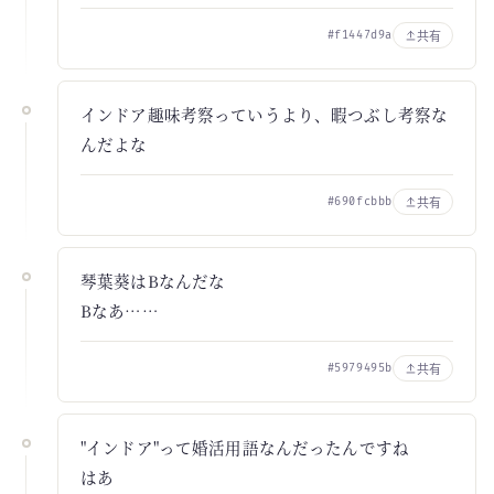
共有
#f1447d9a
インドア趣味考察っていうより、暇つぶし考察な
んだよな
共有
#690fcbbb
琴葉葵はBなんだな
Bなあ……
共有
#5979495b
"インドア"って婚活用語なんだったんですね
はあ