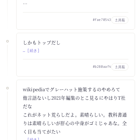
…
共有
#fae70543
しかもトップだし
… [続き]
共有
#b280aaf4
wikipediaでグレーハット施策するのやめろて
他言語ないし2021年編集のとこ見るにやはりT社
だな
これがネット荒らしだよ。素晴らしい。教科書通
りは素晴らしいが肝心の中身がゴミじゃあな。全
く目も当てがたい
… [続き]