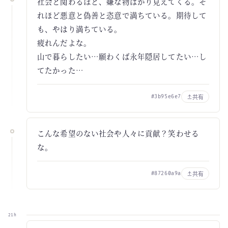
社会と関わるほど、嫌な物ばかり見えてくる。そ
れほど悪意と偽善と恣意で満ちている。期待して
も、やはり満ちている。
疲れんだよな。
山で暮らしたい…願わくば永年隠居してたい…し
てたかった…
共有
#3b95e6e7
こんな希望のない社会や人々に貢献？笑わせる
な。
共有
#87260a9a
21h