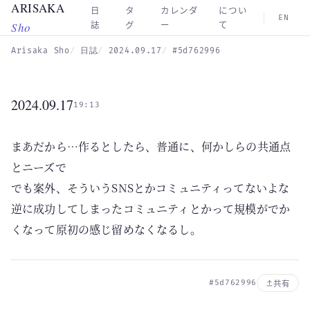
ARISAKA
Skip to main content
日
タ
カレンダ
につい
EN
Sho
誌
グ
ー
て
Arisaka Sho
日誌
2024.09.17
#5d762996
2024.09.17
19:13
まあだから…作るとしたら、普通に、何かしらの共通点
とニーズで
でも案外、そういうSNSとかコミュニティってないよな
逆に成功してしまったコミュニティとかって規模がでか
くなって原初の感じ留めなくなるし。
#5d762996
共有