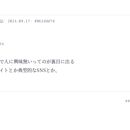
誌
2024.09.17
#062ddd7d
56
で人に興味無いってのが裏目に出る
イトとか典型的なSNSとか、
#0