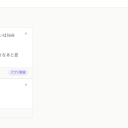
↗
はlink
よなあと思
アプリ開発
↗