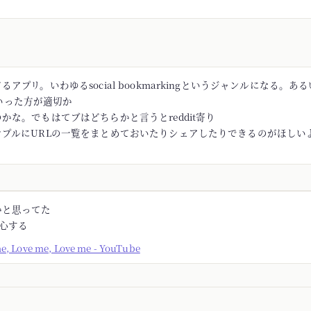
アプリ。いわゆるsocial bookmarkingというジャンルになる。あるい
rといった方が適切か
かな。でもはてブはどちらかと言うとreddit寄り
ンプルにURLの一覧をまとめておいたりシェアしたりできるのがほしい
かと思ってた
安心する
me, Love me, Love me - YouTube