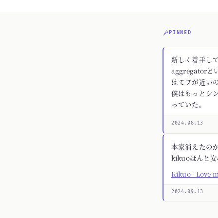
PINNED
新しく着手してる
aggregato
はてブが近いの
僕はもっとシ
っていた。
2024.08.13
本家消えたの
kikuoほんと
Kikuo - Love 
2024.09.13