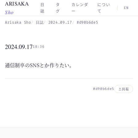
ARISAKA
Skip to main content
日
タ
カレンダ
につい
EN
Sho
誌
グ
ー
て
Arisaka Sho
日誌
2024.09.17
#d90b6de5
2024.09.17
18:36
通信制卒のSNSとか作りたい。
#d90b6de5
共有