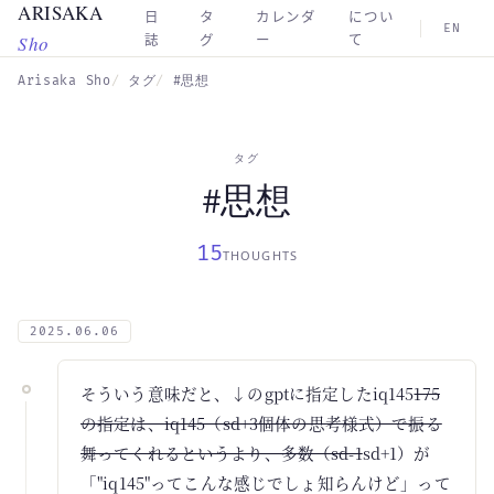
ARISAKA
Skip to main content
日
タ
カレンダ
につい
EN
Sho
誌
グ
ー
て
Arisaka Sho
タグ
#思想
タグ
#思想
15
THOUGHTS
2025.06.06
そういう意味だと、↓のgptに指定したiq145
175
の指定は、iq145（sd+3個体の思考様式）で振る
舞ってくれるというより、多数（sd-1
sd+1）が
「"iq145"ってこんな感じでしょ知らんけど」って