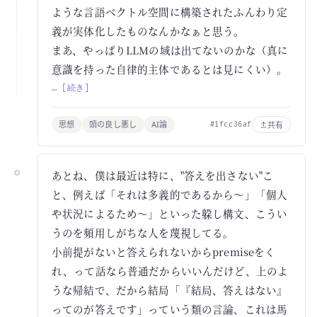
ような言語ベクトル空間に構築されたふんわり定
義が実体化したものなんかなぁと思う。
まあ、やっぱりLLMの域は出てないのかな（真に
意識を持った自律的主体であるとは見にくい）。
… [続き]
思想
頭の良し悪し
AI論
共有
#1fcc36af
あとね、僕は最近は特に、"答えを出さない"こ
と、例えば「それは多義的であるから～」「個人
や状況によるため～」といった躱し構文、こうい
うのを頻用しがちな人を蔑視してる。
小前提がないと答えられないからpremiseをく
れ、って話なら普通だからいいんだけど、上のよ
うな帰結で、だから結局「『結局、答えはない』
ってのが答えです」っていう類の言論、これは馬