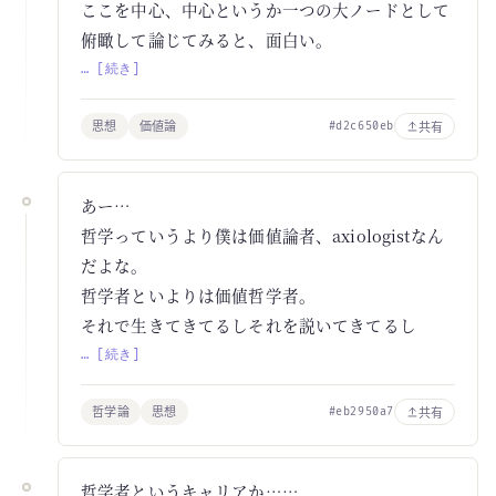
ここを中心、中心というか一つの大ノードとして
俯瞰して論じてみると、面白い。
… [続き]
思想
価値論
共有
#d2c650eb
あー…
哲学っていうより僕は価値論者、axiologistなん
だよな。
哲学者といよりは価値哲学者。
それで生きてきてるしそれを説いてきてるし
… [続き]
哲学論
思想
共有
#eb2950a7
哲学者というキャリアか……