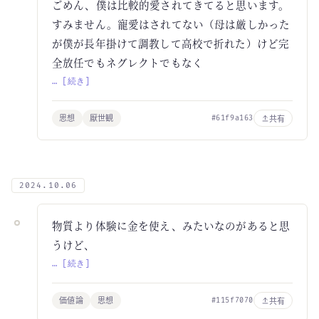
ごめん、僕は比較的愛されてきてると思います。
すみません。寵愛はされてない（母は厳しかった
が僕が長年掛けて調教して高校で折れた）けど完
全放任でもネグレクトでもなく
… [続き]
思想
厭世観
共有
#61f9a163
2024.10.06
物質より体験に金を使え、みたいなのがあると思
うけど、
… [続き]
価値論
思想
共有
#115f7070