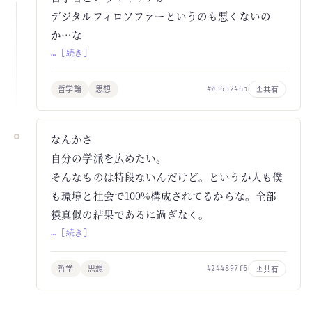
デジタルフィロソファーというのも悪くないの
か…な
… [続き]
哲学論
思想
共有
#0365246b
なんかさ
自分の学派を広めたい。
そんなものは特段ないんだけど。というか人も僕
も環境と社会で100%構成されてるからな。全部
猿真似の結果であるに過ぎなく。
… [続き]
哲学
思想
共有
#244897f6