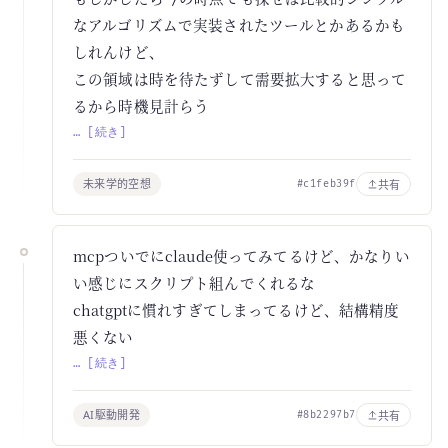
なアルゴリズムで実装されたツールとかあるかも
しれんけど、
この領域は時を待たずして需要拡大すると思って
るから時機見計らう
… [続き]
未来学的空想
共有
#c1feb39f
mcpついでにclaude使ってみてるけど、かなりい
い感じにスクリプト組んでくれるな
chatgptに慣れすぎてしまってるけど、結構精度
悪くない
… [続き]
AI駆動開発
共有
#8b2297b7