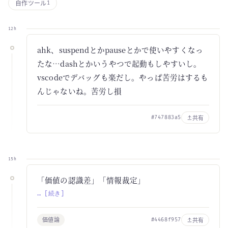
自作ツール
1
12h
ahk、suspendとかpauseとかで使いやすくなっ
たな…dashとかいうやつで起動もしやすいし。
vscodeでデバッグも楽だし。やっぱ苦労はするも
んじゃないね。苦労し損
共有
#747883a5
15h
「価値の認識差」「情報裁定」
… [続き]
価値論
共有
#4468f957