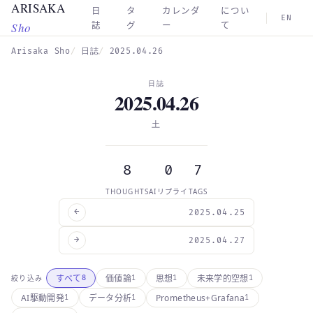
ARISAKA
Skip to main content
日
タ
カレンダ
につい
EN
Sho
誌
グ
ー
て
Arisaka Sho
日誌
2025.04.26
日誌
2025.04.26
土
8
0
7
THOUGHTS
AIリプライ
TAGS
←
2025.04.25
→
2025.04.27
すべて
価値論
思想
未来学的空想
絞り込み
8
1
1
1
Prometheus+Grafana
AI駆動開発
データ分析
1
1
1