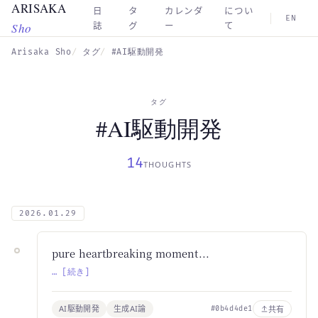
ARISAKA
Skip to main content
日
タ
カレンダ
につい
EN
Sho
誌
グ
ー
て
Arisaka Sho
タグ
#AI駆動開発
タグ
#AI駆動開発
14
THOUGHTS
2026.01.29
pure heartbreaking moment...
… [続き]
AI駆動開発
生成AI論
共有
#0b4d4de1