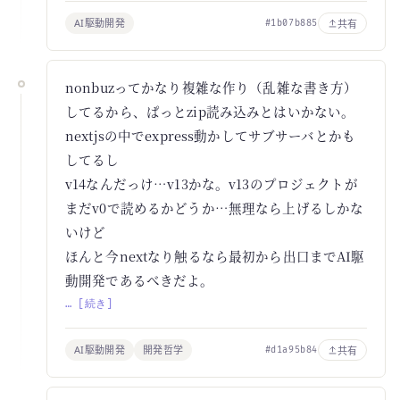
AI駆動開発
共有
#1b07b885
nonbuzってかなり複雑な作り（乱雑な書き方）
してるから、ぱっとzip読み込みとはいかない。
nextjsの中でexpress動かしてサブサーバとかも
してるし
v14なんだっけ…v13かな。v13のプロジェクトが
まだv0で読めるかどうか…無理なら上げるしかな
いけど
ほんと今nextなり触るなら最初から出口までAI駆
動開発であるべきだよ。
… [続き]
AI駆動開発
開発哲学
共有
#d1a95b84