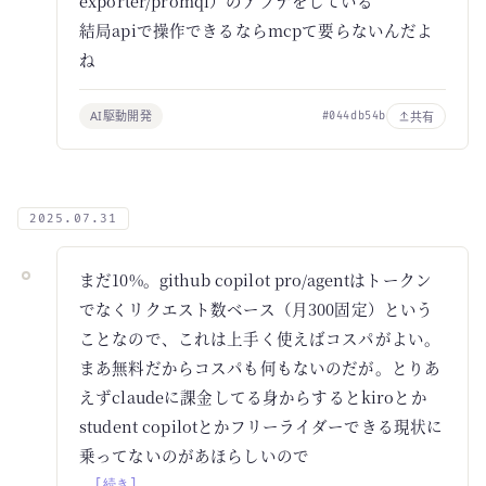
exporter/promql）のアプデをしている
結局apiで操作できるならmcpて要らないんだよ
ね
AI駆動開発
共有
#044db54b
2025.07.31
まだ10%。github copilot pro/agentはトークン
でなくリクエスト数ベース（月300固定）という
ことなので、これは上手く使えばコスパがよい。
まあ無料だからコスパも何もないのだが。とりあ
えずclaudeに課金してる身からするとkiroとか
student copilotとかフリーライダーできる現状に
乗ってないのがあほらしいので
… [続き]