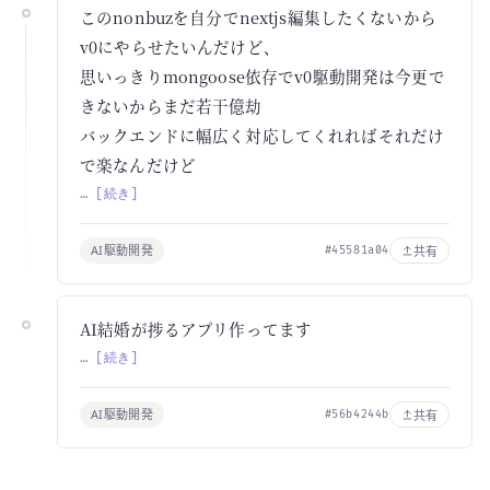
このnonbuzを自分でnextjs編集したくないから
v0にやらせたいんだけど、
思いっきりmongoose依存でv0駆動開発は今更で
きないからまだ若干億劫
バックエンドに幅広く対応してくれればそれだけ
で楽なんだけど
… [続き]
AI駆動開発
共有
#45581a04
AI結婚が捗るアプリ作ってます
… [続き]
AI駆動開発
共有
#56b4244b