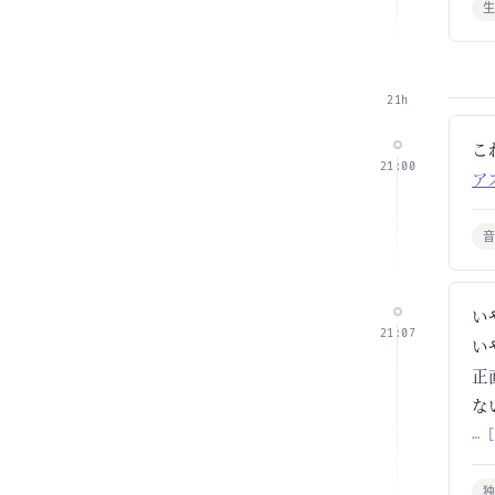
21h
こ
21:00
ア
い
21:07
い
正
な
… 