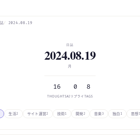
誌
2024.08.19
日誌
2024.08.19
月
16
0
8
THOUGHTS
AIリプライ
TAGS
生活
サイト運営
技術
開発
音楽
独白
思想
2
2
1
2
3
1