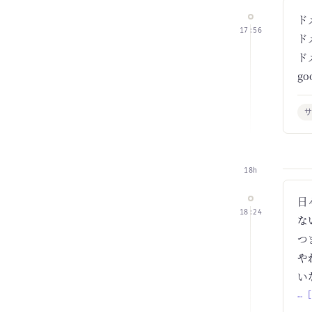
ド
17:56
ド
ド
g
18h
日
18:24
な
つ
や
い
… 