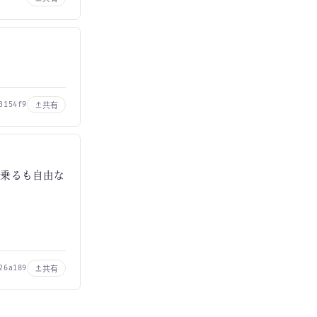
共有
3154f9
名乗るも自由な
共有
26a189