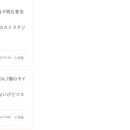
味不明な事実
僕のストラテジ
共有
a4fe1e
6,7個のサイ
ないけどコス
共有
4e7dee