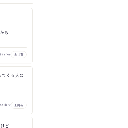
たから
共有
24af4e
言ってくる人に
共有
aa6b70
るけど、