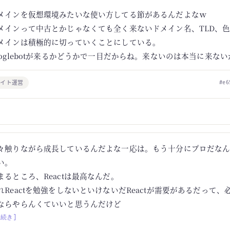
メインを仮想環境みたいな使い方してる節があるんだよなｗ
メインって中古とかじゃなくても全く来ないドメイン名、TLD、
メインは積極的に切っていくことにしている。
ooglebotが来るかどうかで一目だからね。来ないのは本当に来ない
サイト運営
#e6
々触りながら成長しているんだよな一応は。もう十分にプロだな
い。
まるところ、Reactは最高なんだ。
れReactを勉強をしないといけないだReactが需要があるだって、
ならやらんくていいと思うんだけど
[続き]