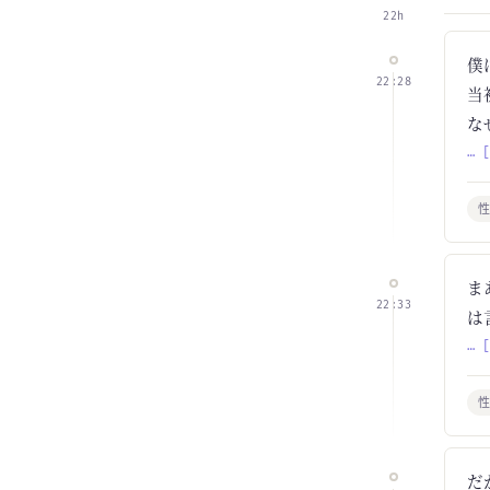
22h
僕
22:28
当
な
… 
ま
22:33
は
… 
だ