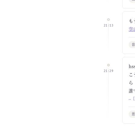
も
21:13
空白
h
21:29
こ
ら
誰
… 