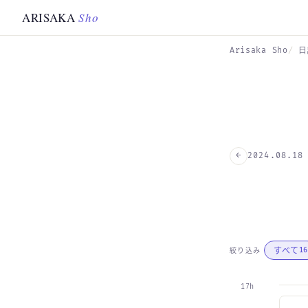
Skip to main content
ARISAKA
Sho
Arisaka Sho
日
←
2024.08.18
すべて
絞り込み
16
17h