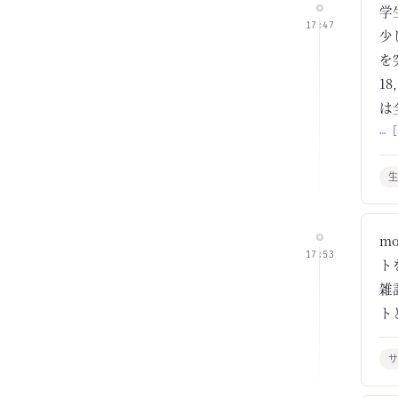
学
17:47
少
を
1
は
… 
m
17:53
ト
雑
ト