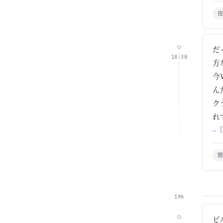
だ
18:38
方
今
ん
ク
れ
… 
19h
ビ