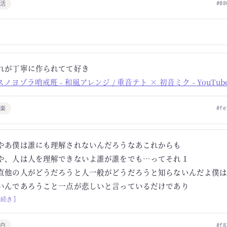
生活
#08
れが丁寧に作られてて好き
スノヨゾラ哨戒班 - 和風アレンジ / 重音テト × 初音ミク - YouTub
音楽
#fe
やあ僕は誰にも理解されないんだろうなあこれからも
や、人は人を理解できないよ誰が誰をでも…ってそれ１
直他の人がどうだろうと人一般がどうだろうと知らないんだよ僕
いんであろうこと一点が悲しいと言っているだけであり
[続き]
独白
#f8