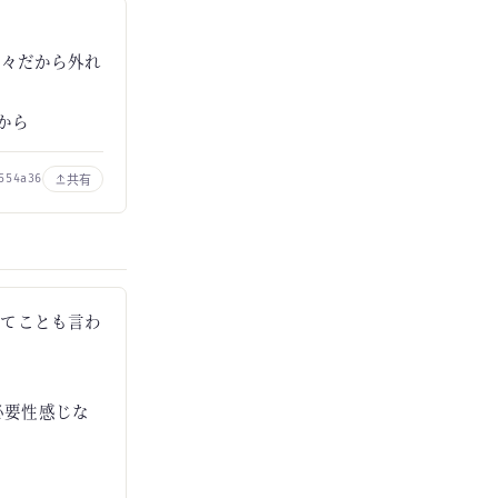
色々だから外れ
から
共有
554a36
んてことも言わ
必要性感じな