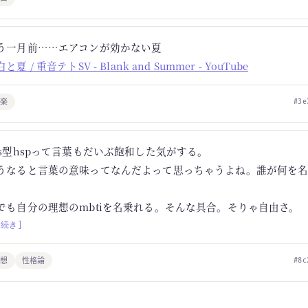
う一月前……エアコンが効かない夏
と夏 / 重音テトSV - Blank and Summer - YouTube
音楽
#3e
ss型hspって言葉もだいぶ飽和した気がする。
うなると言葉の意味ってなんだよって思っちゃうよね。誰が何を
でも自分の理想のmbtiを名乗れる。そんな具合。そりゃ自由さ。
[続き]
思想
性格論
#8c