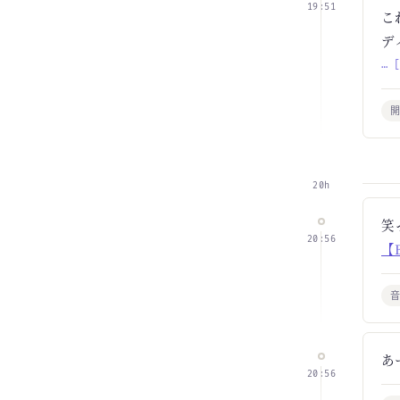
19:51
こ
デ
… 
20h
笑
20:56
【B
あ
20:56