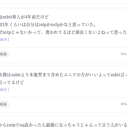
はmbti参入が4年前だけど
初1年くらいは自分はistpかinfpかなと思っていた。
ぜintpじゃないかって、書かれてるほど頭良くないよねって思っ
[続き]
性格論
#3e
あ僕はmbtiより本能型まで含めたエニアの方がいいよってmbti
言ってるけど
[続き]
性格論
#95
からintpでeq高かったら最強になっちゃうじゃんって言う人がい