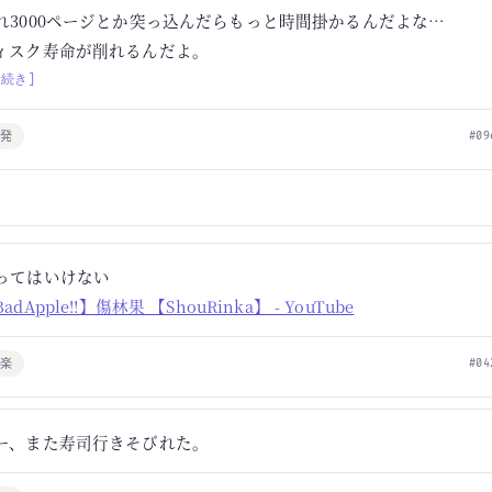
れ3000ページとか突っ込んだらもっと時間掛かるんだよな…
ィスク寿命が削れるんだよ。
[続き]
開発
#09
ってはいけない
adApple!!】傷林果 【ShouRinka】 - YouTube
音楽
#04
ー、また寿司行きそびれた。