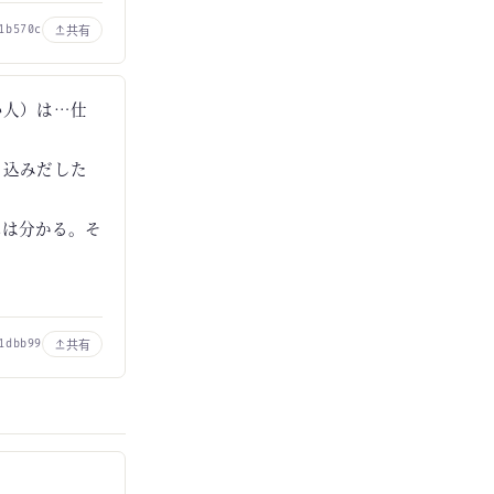
共有
1b570c
い人）は…仕
っ込みだした
れは分かる。そ
共有
1dbb99