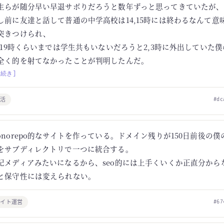
生らが随分早い早退サボりだろうと数年ずっと思ってきていたが、
し前に友達と話して普通の中学高校は14,15時には終わるなんて意
突きつけられ、
8,19時くらいまでは学生共もいないだろうと2,3時に外出していた
全く的を射てなかったことが判明したんだ。
[続き]
生活
#dc
onorepo的なサイトを作っている。ドメイン残りが150日前後の僕の
をサブディレクトリで一つに統合する。
記メディアみたいになるから、seo的には上手くいくか正直分から
と保守性には変えられない。
サイト運営
#67