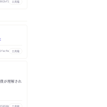
共有
082bf1
e
共有
1fac9a
は僕が理解され
共有
35b5bb