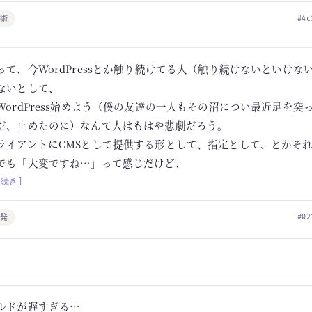
技術
#4c
って、今WordPressとか触り続けてる人（触り続けないといけな
ないとして、
WordPress始めよう（僕の友達の一人もその沼につい最近足を突
だ、止めたのに）なんて人はもはや悲劇だろう。
ライアントにCMSとして提供する形として、指定として、とかそ
でも「大変ですね…」って感じだけど、
[続き]
開発
#02
ルドが遅すぎる…