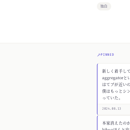
独白
PINNED
新しく着手してる
aggregato
はてブが近いの
僕はもっとシ
っていた。
2024.08.13
本家消えたの
kikuoほんと