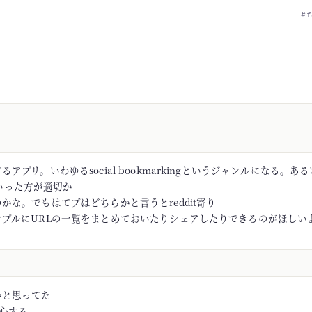
#f
アプリ。いわゆるsocial bookmarkingというジャンルになる。あるい
rといった方が適切か
かな。でもはてブはどちらかと言うとreddit寄り
ンプルにURLの一覧をまとめておいたりシェアしたりできるのがほしい
かと思ってた
安心する