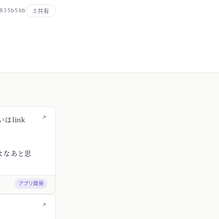
835b5bb
共有
↗
はlink
よなあと思
アプリ開発
↗