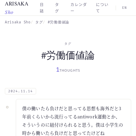
ARISAKA
Skip to main content
日
タ
カレンダ
につい
EN
Sho
誌
グ
ー
て
Arisaka Sho
タグ
#労働価値論
タグ
#労働価値論
1
THOUGHTS
2024.11.14
僕の働いたら負けだと思ってる思想も海外だと3
年前くらいから流行ってるantiwork運動とか、
そういうのに紐付けられると思う。僕は小学生の
時から働いたら負けだと思ってたけどね