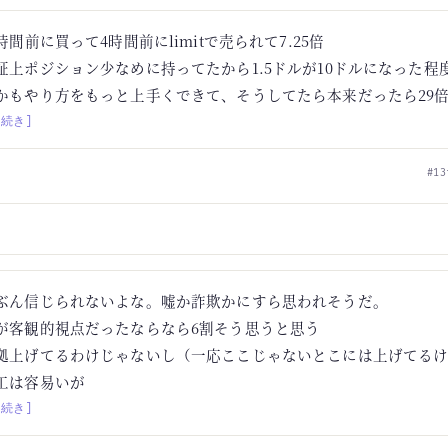
3時間前に買って4時間前にlimitで売られて7.25倍
証上ポジション少なめに持ってたから1.5ドルが10ドルになった程
かもやり方をもっと上手くできて、そうしてたら本来だったら29
[続き]
#13
ぶん信じられないよな。嘘か詐欺かにすら思われそうだ。
が客観的視点だったならなら6割そう思うと思う
拠上げてるわけじゃないし（一応ここじゃないとこには上げてる
工は容易いが
[続き]