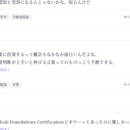
認知と受容になるんじゃないかな。知らんけど
未来学
労働価値論
#b1
葉に投資するって概念もなかなか面白いんだよな。
値判断が上手いと伸びる言葉ってのもけっこう予測できる。
[続き]
金融論
言葉
#c2
thub Foundations Certificationビギナーってあったのに難し
[続き]