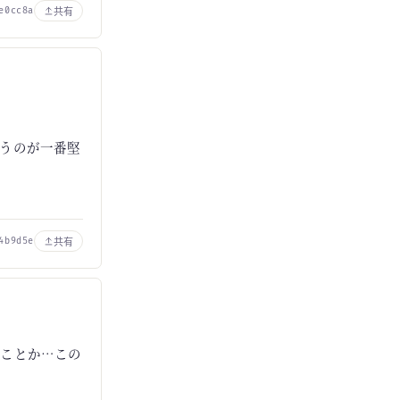
共有
e0cc8a
うのが一番堅
共有
4b9d5e
ることか…この