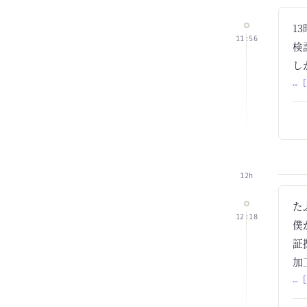
1
11:56
検
し
… 
12h
た
12:18
僕
証
加
… 