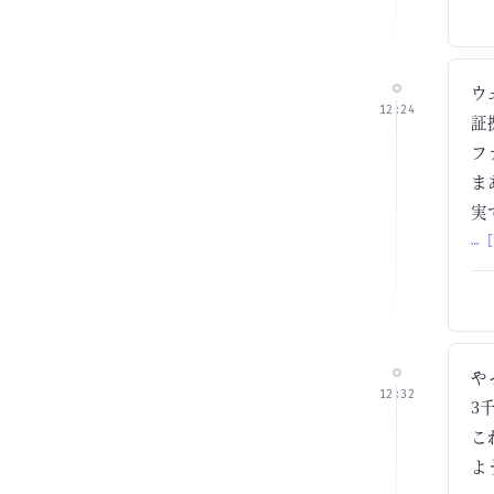
ウ
12:24
証
フ
ま
実
… 
や
12:32
3
こ
よ