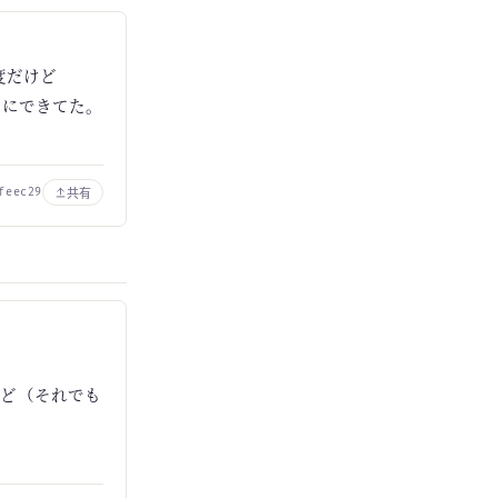
度だけど
倍にできてた。
共有
feec29
けど（それでも