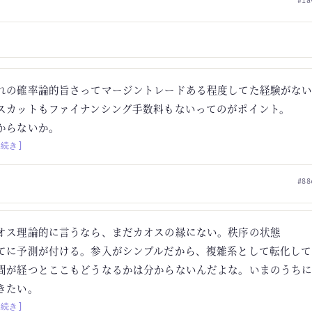
#1a
れの確率論的旨さってマージントレードある程度してた経験がな
スカットもファイナンシング手数料もないってのがポイント。
からないか。
[続き]
#88
オス理論的に言うなら、まだカオスの縁にない。秩序の状態
てに予測が付ける。参入がシンプルだから、複雑系として転化して
間が経つとここもどうなるかは分からないんだよな。いまのうち
きたい。
[続き]