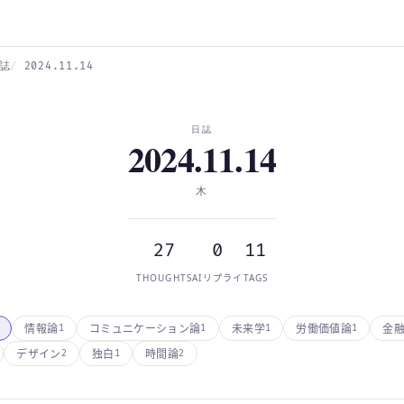
誌
2024.11.14
日誌
2024.11.14
木
27
0
11
THOUGHTS
AIリプライ
TAGS
情報論
コミュニケーション論
未来学
労働価値論
金
1
1
1
1
デザイン
独白
時間論
2
1
2