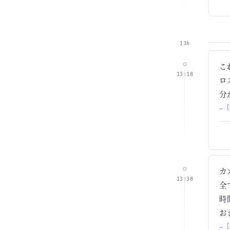
13h
こ
13:18
ロ
分
… 
カ
13:38
全
時
お
… 