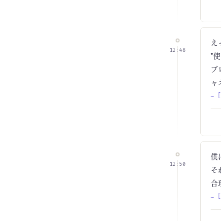
え
12:48
"
ブ
ャ
… 
僕
12:50
そ
合
… 