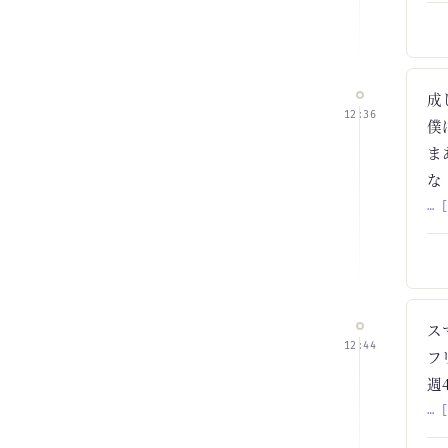
成
12:36
僕
ま
な
… 
ス
12:44
フ
週
… 