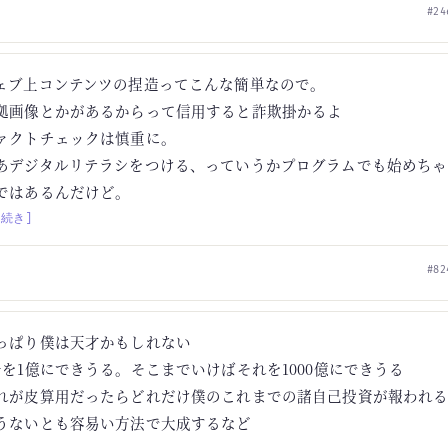
#24
ェブ上コンテンツの捏造ってこんな簡単なので。
拠画像とかがあるからって信用すると詐欺掛かるよ
ァクトチェックは慎重に。
あデジタルリテラシをつける、っていうかプログラムでも始めちゃ
ではあるんだけど。
[続き]
#82
っぱり僕は天才かもしれない
千を1億にできうる。そこまでいけばそれを1000億にできうる
れが皮算用だったらどれだけ僕のこれまでの諸自己投資が報われ
うないとも容易い方法で大成するなど