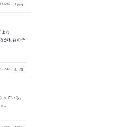
共有
33b267
だよな
方が利益のチ
共有
d665b6
持っている。
る。