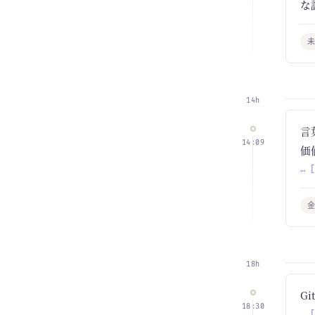
な
14h
言
14:09
価
… 
18h
Gi
18:30
… 