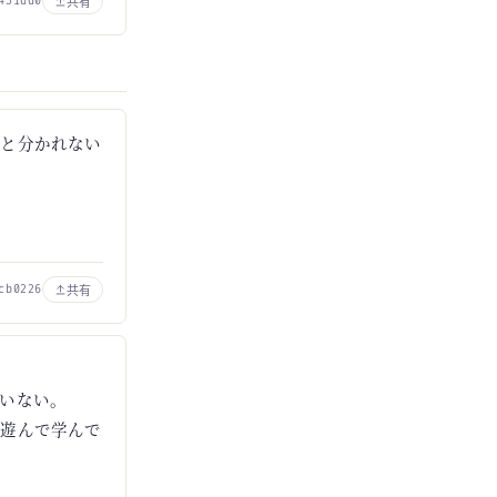
共有
431dd0
いと分かれない
共有
cb0226
いない。
に遊んで学んで