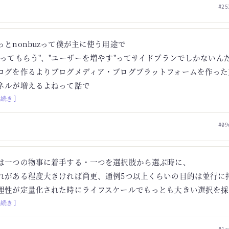
#25
っとnonbuzって僕が主に使う用途で
使ってもらう"、"ユーザーを増やす"ってサイドプランでしかないん
ログを作るよりブログメディア・ブログプラットフォームを作った
ネルが増えるよねって話で
[続き]
#09
は一つの物事に着手する・一つを選択肢から選ぶ時に、
れがある程度大きければ尚更、通例5つ以上くらいの目的は並行に
理性が定量化された時にライフスケールでもっとも大きい選択を採
[続き]