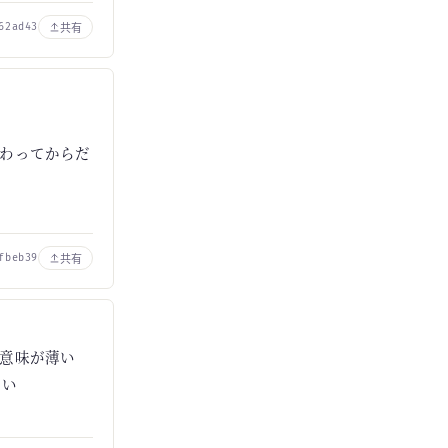
共有
62ad43
よ
わってからだ
共有
fbeb39
意味が薄い
ない