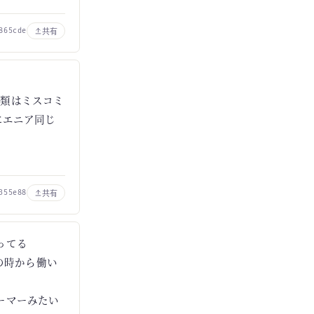
共有
865cde
む類はミスコミ
にエニア同じ
共有
355e88
ってる
の時から働い
ーマーみたい