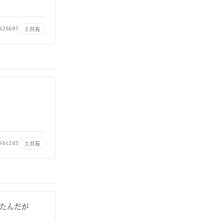
共有
426b97
共有
4bc2d3
かったんだが