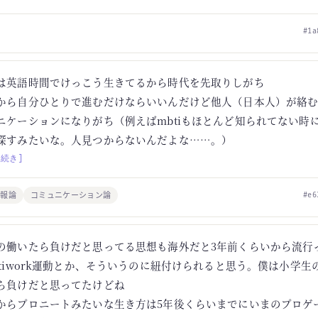
#1a
は英語時間でけっこう生きてるから時代を先取りしがち
から自分ひとりで進むだけならいいんだけど他人（日本人）が絡
ニケーションになりがち（例えばmbtiもほとんど知られてない時
探すみたいな。人見つからないんだよな……。）
[続き]
情報論
コミュニケーション論
#e6
の働いたら負けだと思ってる思想も海外だと3年前くらいから流行
ntiwork運動とか、そういうのに紐付けられると思う。僕は小学生
ら負けだと思ってたけどね
からプロニートみたいな生き方は5年後くらいまでにいまのプロゲ