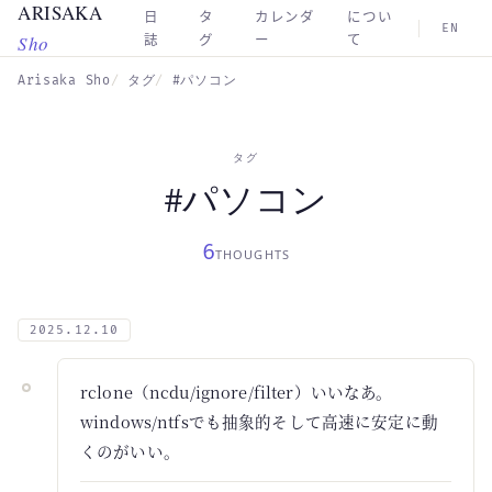
ARISAKA
Skip to main content
日
タ
カレンダ
につい
EN
Sho
誌
グ
ー
て
Arisaka Sho
タグ
#パソコン
タグ
#パソコン
6
THOUGHTS
2025.12.10
rclone（ncdu/ignore/filter）いいなあ。
windows/ntfsでも抽象的そして高速に安定に動
くのがいい。