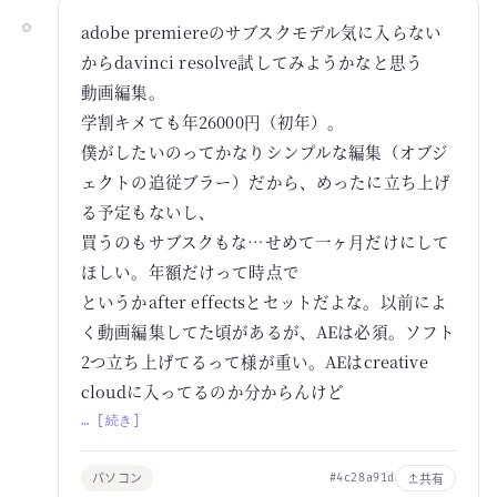
adobe premiereのサブスクモデル気に入らない
からdavinci resolve試してみようかなと思う
動画編集。
学割キメても年26000円（初年）。
僕がしたいのってかなりシンプルな編集（オブジ
ェクトの追従ブラー）だから、めったに立ち上げ
る予定もないし、
買うのもサブスクもな…せめて一ヶ月だけにして
ほしい。年額だけって時点で
というかafter effectsとセットだよな。以前によ
く動画編集してた頃があるが、AEは必須。ソフト
2つ立ち上げてるって様が重い。AEはcreative
cloudに入ってるのか分からんけど
… [続き]
パソコン
共有
#4c28a91d