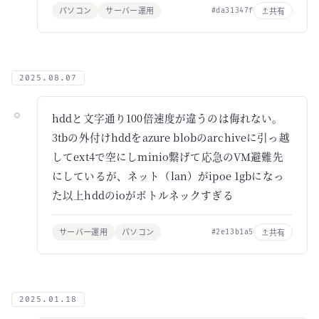
パソコン
サーバー運用
共有
#da31347f
2025.08.07
hddと文字通り100倍速度が違うのは侮れない。
3tbの外付けhddをazure blobのarchiveに引っ越
してext4で空にしminio繋げて応急のVM避難先
にしているが、ネット（lan）がipoe 1gbになっ
た以上hddのioがボトルネックすぎる
サーバー運用
パソコン
共有
#2e13b1a5
2025.01.18