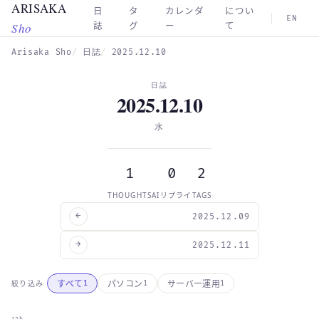
ARISAKA
Skip to main content
日
タ
カレンダ
につい
EN
Sho
誌
グ
ー
て
Arisaka Sho
日誌
2025.12.10
日誌
2025.12.10
水
1
0
2
THOUGHTS
AIリプライ
TAGS
←
2025.12.09
→
2025.12.11
すべて
パソコン
サーバー運用
絞り込み
1
1
1