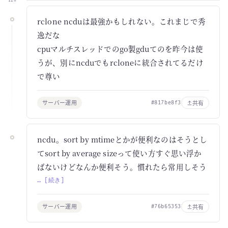
12h
rclone ncduは最強かもしれない。これまじで秀
逸だな
cpuマルチスレッドでのgo製gduてのを昨今は使
うが、別にncduでもrcloneに統合されてるだけ
で尊い
サーバー運用
共有
#817be8f3
ncdu。sort by mtimeとかが便利なのはそうとし
てsort by average sizeって使い方すぐ思い浮か
ばないけどなんか便利そう。慣れたら常用しそう
… [続き]
サーバー運用
共有
#76b65353