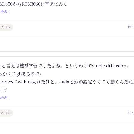
TX1650からRTX3060に替えてみた
[続き]
パソコン
#75
puと言えば機械学習でしたよね。というわけでstable diffusion。
っかく12gbあるので。
indowsにweb ui入れたけど、cudaとかの設定なくても動くんだ
けど
[続き]
パソコン
#b6