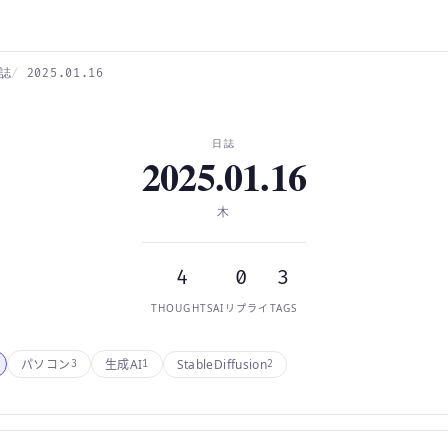
誌
2025.01.16
日誌
2025.01.16
木
4
0
3
THOUGHTS
AIリプライ
TAGS
StableDiffusion
パソコン
生成AI
3
1
2