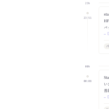
23h
st
23:51
H
バ
… 
00h
S
00:08
い
普
… 