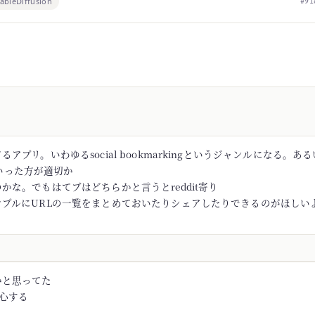
tableDiffusion
#91
アプリ。いわゆるsocial bookmarkingというジャンルになる。あるい
rといった方が適切か
かな。でもはてブはどちらかと言うとreddit寄り
ンプルにURLの一覧をまとめておいたりシェアしたりできるのがほしい
かと思ってた
安心する