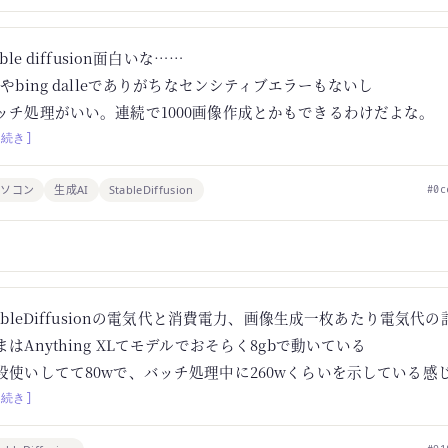
able diffusion面白いな……
Fやbing dalleでありがちなセンシティブエラーもないし
ッチ処理がいい。連続で1000画像作成とかもできるわけだよな。
[続き]
パソコン
生成AI
StableDiffusion
#0c
tableDiffusionの電気代と消費電力、画像生成一枚あたり電気代
まはAnything XLてモデルでおそらく8gbで動いている
段使いしてて80wで、バッチ処理中に260wくらいを示している感
[続き]