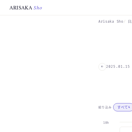
Skip to main content
ARISAKA
Sho
Arisaka Sho
日
←
2025.01.15
すべて
絞り込み
4
18h