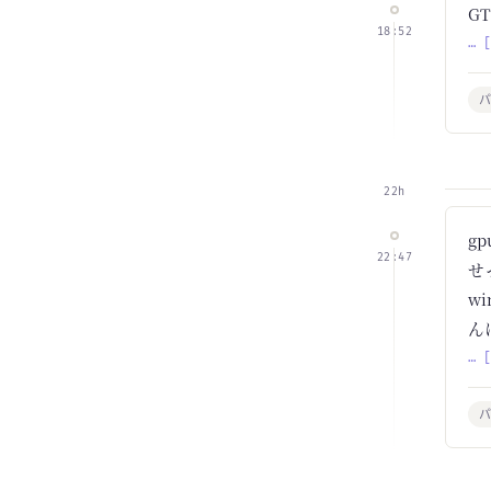
G
18:52
… 
22h
g
22:47
せ
w
ん
… 