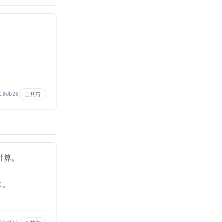
共有
c0db26
の計算。
じ。