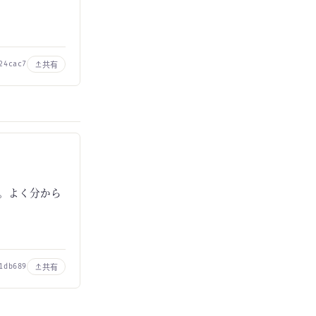
共有
24cac7
ね。よく分から
共有
1db689