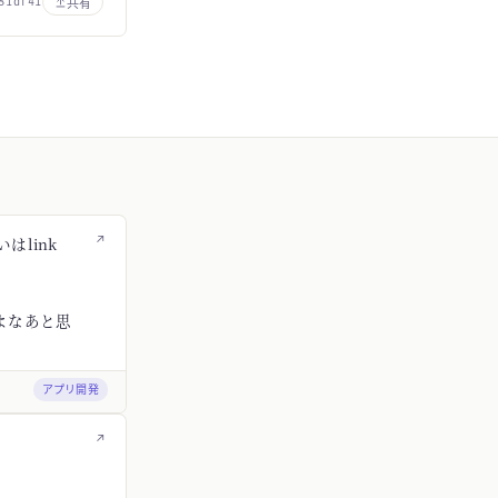
共有
81df41
↗
はlink
よなあと思
アプリ開発
↗