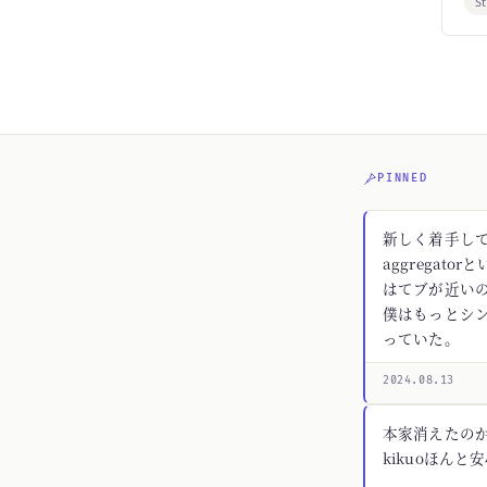
S
PINNED
新しく着手してる
aggregato
はてブが近いの
僕はもっとシ
っていた。
2024.08.13
本家消えたの
kikuoほんと