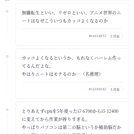
19h
無職転生といい、リゼロといい、アニメ世界のニ
ートはなぜこういつもカッコよくなるのか
共有
#eed48d53
カッコよくなるというか、もれなくハーレム作っ
てるんだよな。
やはりニートはモテるのか…（名推理）
共有
#cb38b582
とりあえずcpuを5年使ったi7 6700からi5 12400
に変えてから作業が捗りすぎる。
やっぱりパソコンは第二の脳というか補助脳だか