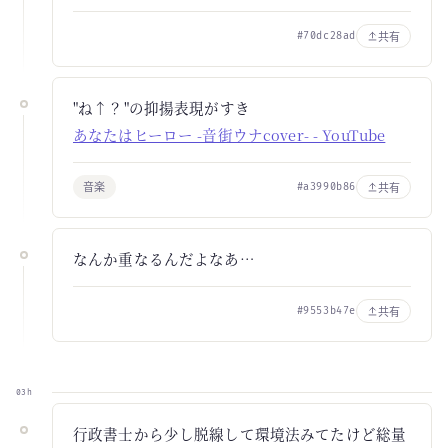
共有
#70dc28ad
"ね↑？"の抑揚表現がすき
あなたはヒーロー -音街ウナcover- - YouTube
音楽
共有
#a3990b86
なんか重なるんだよなあ…
共有
#9553b47e
03h
行政書士から少し脱線して環境法みてたけど総量