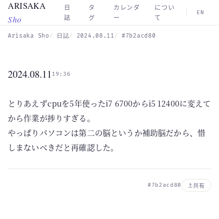
ARISAKA
Skip to main content
日
タ
カレンダ
につい
EN
Sho
誌
グ
ー
て
Arisaka Sho
日誌
2024.08.11
#7b2acd80
2024.08.11
19:36
とりあえずcpuを5年使ったi7 6700からi5 12400に変えて
から作業が捗りすぎる。
やっぱりパソコンは第二の脳というか補助脳だから、惜
しまないべきだと再確認した。
#7b2acd80
共有