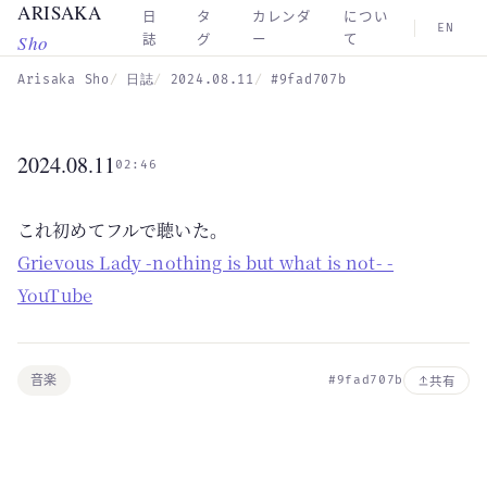
ARISAKA
Skip to main content
日
タ
カレンダ
につい
EN
Sho
誌
グ
ー
て
Arisaka Sho
日誌
2024.08.11
#9fad707b
2024.08.11
02:46
これ初めてフルで聴いた。
Grievous Lady -nothing is but what is not- -
YouTube
音楽
#9fad707b
共有