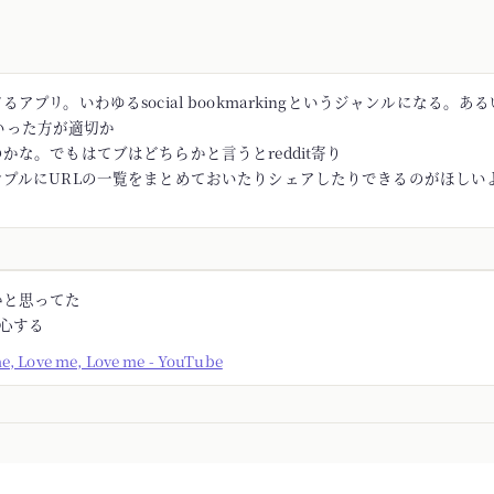
アプリ。いわゆるsocial bookmarkingというジャンルになる。あるい
rといった方が適切か
かな。でもはてブはどちらかと言うとreddit寄り
ンプルにURLの一覧をまとめておいたりシェアしたりできるのがほしい
かと思ってた
安心する
me, Love me, Love me - YouTube