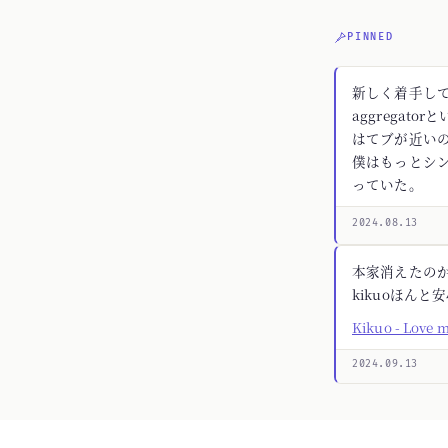
PINNED
新しく着手してる
aggregato
はてブが近いの
僕はもっとシ
っていた。
2024.08.13
本家消えたの
kikuoほんと
Kikuo - Love 
2024.09.13