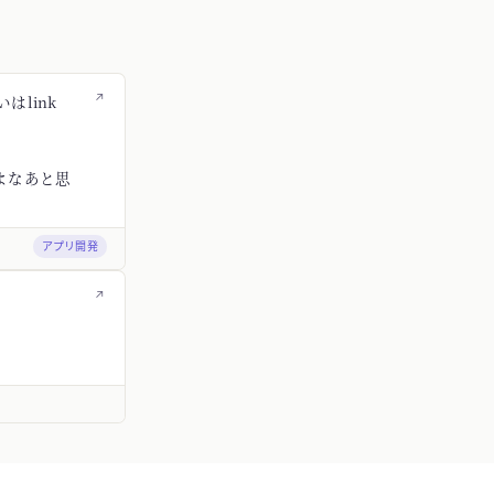
↗
はlink
よなあと思
アプリ開発
↗