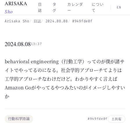
ARISAKA
Skip to main content
日
タ
カレンダ
につい
EN
Sho
誌
グ
ー
て
Arisaka Sho
日誌
2024.08.08
#949fde0f
2024.08.08
13:37
behavioral engineering（行動工学）ってのが僕が諸サ
イトでやってるのになる。社会学的アプローチてよりは
工学的アプローチなわけだけど。わかりやすく言えば
Amazon Goがやってるやつみたいのがイメージしやすい
か
行動科学持論
#949fde0f
共有