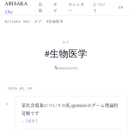
ARISAKA
Skip to main content
日
タ
カレンダ
につい
EN
Sho
誌
グ
ー
て
Arisaka Sho
タグ
#生物医学
タグ
#生物医学
4
THOUGHTS
2026.01.30
某社会現象についての私/geminiのゲーム理論的
見解です
… [続き]