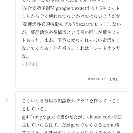
"結合姿勢予測"をgoogleでexactすると5件ヒット
したから全く使われてないわけではないようだが
"薬理活性必須特徴モデル"はexactでヒットしない
が、薬理活性必須構造という言い回しが数件ヒッ
トあった。まあ、下手に変なそれっぽい造語をし
ないでくれることを祈る。これはトレードオフだ
な。
… [続き]
共有
#9aa863fb
こういう自分用の知識整理グラフを作っていこう
としている。
gptにmvpなgexfで書かせたが、claude codeで拡
張していけるはず。だがgexfでかくなるとxml構
造のスケール性がボトルネックになりそうなんだ