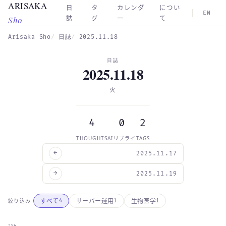
ARISAKA
Skip to main content
日
タ
カレンダ
につい
EN
Sho
誌
グ
ー
て
Arisaka Sho
日誌
2025.11.18
日誌
2025.11.18
火
4
0
2
THOUGHTS
AIリプライ
TAGS
←
2025.11.17
→
2025.11.19
すべて
サーバー運用
生物医学
絞り込み
4
1
1